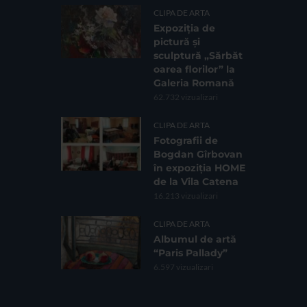
CLIPA DE ARTA
Expoziția de
pictură și
sculptură „Sărbăt
oarea florilor” la
Galeria Romană
62.732 vizualizari
CLIPA DE ARTA
Fotografii de
Bogdan Gîrbovan
în expoziția HOME
de la Vila Catena
16.213 vizualizari
CLIPA DE ARTA
Albumul de artă
“Paris Pallady”
6.597 vizualizari