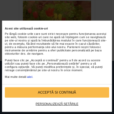
Acest site utilizează cookie-uri
Pe lângă cookie-urile care sunt strict necesare pentru funcționarea acestui
site web, folosim cookie-uri care ne ajută să înțelegem cum se navighează
pe site-ul nostru și ajută la îmbunătățirea modului în care funcționează site-
Colectia II
ul, de exemplu, făcând rezultatele să fie mai exacte în cazul căutărilor,
pentru a măsura performanța site-ului nostru. Partenerii noștri folosesc
instrumente de urmărire pentru a oferi publicitate personalizată pe baza
obiceiurilor dvs. de navigare.
Puteți face clic pe „Acceptă si continuă” pentru a fi de acord cu aceste
utilizări sau puteți face clic pe „Personalizează setările” pentru a vă
configura opțiunile. Vă puteți modifica preferințele și, în special, vă puteți
retrage consimțământul pe site-ul nostru în orice moment.
Mai multe detalii
aici
.
FUNDATIA FILDAS ART
Nr inreg registrul special: 4 PJ/ 29.01.2013
Cod fiscal: 9164384
Sediu social: Str. Delfinului, Nr. 6, parter Bl. 42,
ACCEPTĂ SI CONTINUĂ
Sc. 4, Ap. 197, Sector 2
PERSONALIZEAZĂ SETĂRILE
CELE MAI VIZUALIZATE