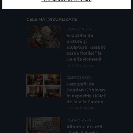
Sc. 4, Ap. 197, Sector 2
CELE MAI VIZUALIZATE
CLIPA DE ARTA
Expoziția de
pictură și
sculptură „Sărbăt
oarea florilor” la
Galeria Romană
62.732 vizualizari
CLIPA DE ARTA
Fotografii de
Bogdan Gîrbovan
în expoziția HOME
de la Vila Catena
16.214 vizualizari
CLIPA DE ARTA
Albumul de artă
“Paris Pallady”