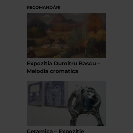
RECOMANDĂRI
Expozitia Dumitru Bascu –
Melodia cromatica
Ceramica – Expozitie