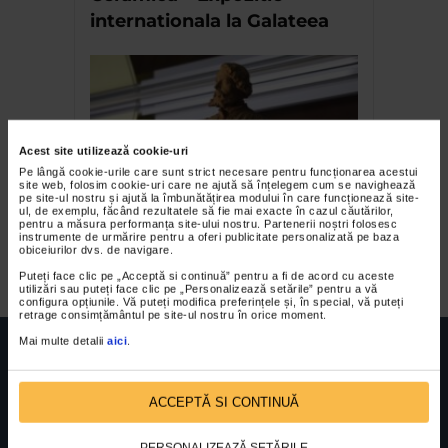
internationala la Galateea
Acest site utilizează cookie-uri
Pe lângă cookie-urile care sunt strict necesare pentru funcționarea acestui
site web, folosim cookie-uri care ne ajută să înțelegem cum se navighează
pe site-ul nostru și ajută la îmbunătățirea modului în care funcționează site-
ul, de exemplu, făcând rezultatele să fie mai exacte în cazul căutărilor,
Expoziţia despre omul de
pentru a măsura performanța site-ului nostru. Partenerii noștri folosesc
instrumente de urmărire pentru a oferi publicitate personalizată pe baza
cultură Theodor Aman
obiceiurilor dvs. de navigare.
Puteți face clic pe „Acceptă si continuă” pentru a fi de acord cu aceste
utilizări sau puteți face clic pe „Personalizează setările” pentru a vă
configura opțiunile. Vă puteți modifica preferințele și, în special, vă puteți
retrage consimțământul pe site-ul nostru în orice moment.
Mai multe detalii
aici
.
ACCEPTĂ SI CONTINUĂ
FUNDATIA FILDAS ART
Nr inreg registrul special: 4 PJ/ 29.01.2013
Cod fiscal: 9164384
Sediu social: Str. Delfinului, Nr. 6, parter Bl. 42,
PERSONALIZEAZĂ SETĂRILE