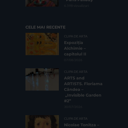
6.598 vizualizari
CELE MAI RECENTE
CLIPA DE ARTA
Expoziția
Alchimie –
capitolul II
07/08/2026
CLIPA DE ARTA
ARTS and
ARTISTS. Floriama
Cândea –
„Invisible Garden
#2”
30/07/2026
CLIPA DE ARTA
Nicolae Tonitza –