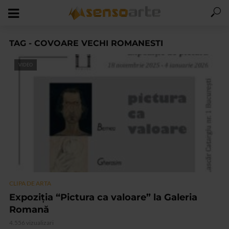
TAG - COVOARE VECHI ROMANESTI
VIDEO
CLIPA DE ARTA
Expoziția “Pictura ca valoare” la Galeria
Romană
4.556 vizualizari