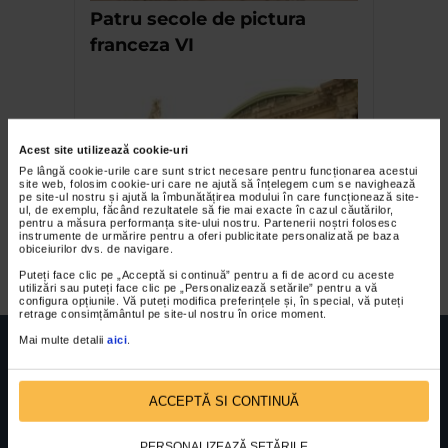
Patru secole de pictura
franceza VI
Acest site utilizează cookie-uri
Pe lângă cookie-urile care sunt strict necesare pentru funcționarea acestui
site web, folosim cookie-uri care ne ajută să înțelegem cum se navighează
pe site-ul nostru și ajută la îmbunătățirea modului în care funcționează site-
ul, de exemplu, făcând rezultatele să fie mai exacte în cazul căutărilor,
pentru a măsura performanța site-ului nostru. Partenerii noștri folosesc
instrumente de urmărire pentru a oferi publicitate personalizată pe baza
Prin muzeele Parisului
obiceiurilor dvs. de navigare.
Puteți face clic pe „Acceptă si continuă” pentru a fi de acord cu aceste
utilizări sau puteți face clic pe „Personalizează setările” pentru a vă
configura opțiunile. Vă puteți modifica preferințele și, în special, vă puteți
retrage consimțământul pe site-ul nostru în orice moment.
Mai multe detalii
aici
.
ACCEPTĂ SI CONTINUĂ
FUNDATIA FILDAS ART
Nr inreg registrul special: 4 PJ/ 29.01.2013
Cod fiscal: 9164384
Sediu social: Str. Delfinului, Nr. 6, parter Bl. 42,
PERSONALIZEAZĂ SETĂRILE
Sc. 4, Ap. 197, Sector 2