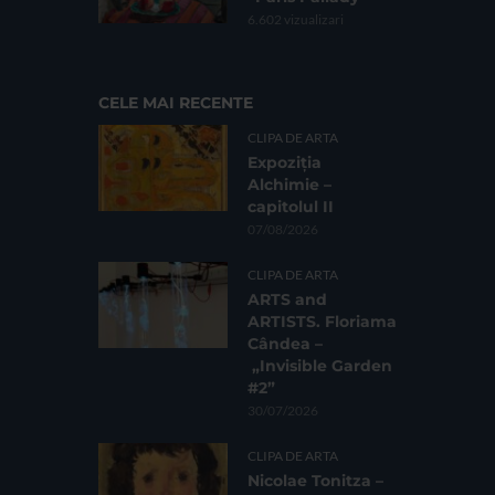
6.602 vizualizari
CELE MAI RECENTE
CLIPA DE ARTA
Expoziția
Alchimie –
capitolul II
07/08/2026
CLIPA DE ARTA
ARTS and
ARTISTS. Floriama
Cândea –
„Invisible Garden
#2”
30/07/2026
CLIPA DE ARTA
Nicolae Tonitza –