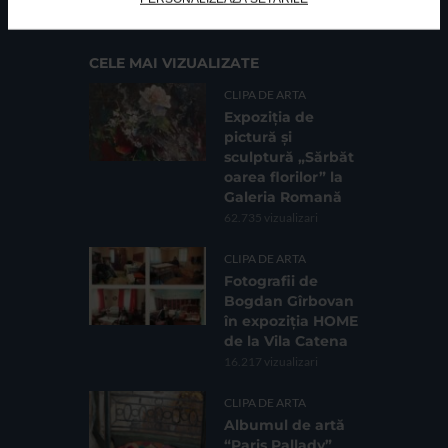
CELE MAI VIZUALIZATE
CLIPA DE ARTA
Expoziția de
pictură și
sculptură „Sărbăt
oarea florilor” la
Galeria Romană
62.735 vizualizari
CLIPA DE ARTA
Fotografii de
Bogdan Gîrbovan
în expoziția HOME
de la Vila Catena
16.217 vizualizari
CLIPA DE ARTA
Albumul de artă
“Paris Pallady”