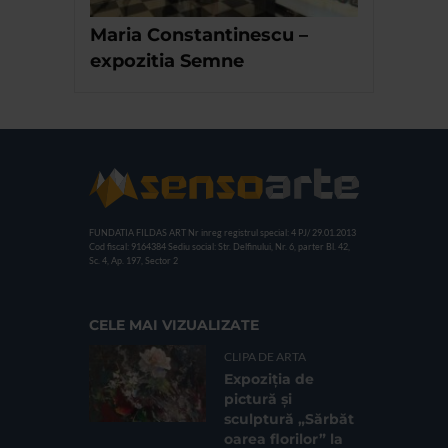
Maria Constantinescu –
expozitia Semne
FUNDATIA FILDAS ART
Nr inreg registrul special: 4 PJ/ 29.01.2013
Cod fiscal: 9164384
Sediu social: Str. Delfinului, Nr. 6, parter Bl. 42,
Sc. 4, Ap. 197, Sector 2
CELE MAI VIZUALIZATE
CLIPA DE ARTA
Expoziția de
pictură și
sculptură „Sărbăt
oarea florilor” la