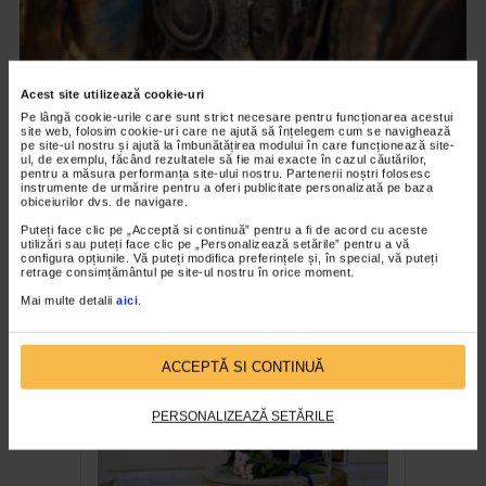
Acest site utilizează cookie-uri
Pe lângă cookie-urile care sunt strict necesare pentru funcționarea acestui
site web, folosim cookie-uri care ne ajută să înțelegem cum se navighează
pe site-ul nostru și ajută la îmbunătățirea modului în care funcționează site-
ul, de exemplu, făcând rezultatele să fie mai exacte în cazul căutărilor,
CLIPA DE ARTA
pentru a măsura performanța site-ului nostru. Partenerii noștri folosesc
instrumente de urmărire pentru a oferi publicitate personalizată pe baza
ARTS and ARTISTS. Anca Coller – “Cenușa
obiceiurilor dvs. de navigare.
Memorie”
Puteți face clic pe „Acceptă si continuă” pentru a fi de acord cu aceste
utilizări sau puteți face clic pe „Personalizează setările” pentru a vă
158 vizualizari
configura opțiunile. Vă puteți modifica preferințele și, în special, vă puteți
retrage consimțământul pe site-ul nostru în orice moment.
Mai multe detalii
aici
.
RECOMANDĂRI
ACCEPTĂ SI CONTINUĂ
PERSONALIZEAZĂ SETĂRILE