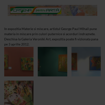
In expozitia Materie si miscare, artistul George Paul Mihail pune
materia in miscare prin culori puternice si acorduri indraznete.
Deschisa la Galeria Veroniki Art, expozitia poate fi vizionata pana
pe 3 aprilie 2012.