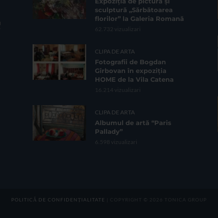
Expoziția de pictură și
sculptură „Sărbătoarea
florilor” la Galeria Romană
62.732 vizualizari
CLIPA DE ARTA
Fotografii de Bogdan
Gîrbovan în expoziția
HOME de la Vila Catena
16.214 vizualizari
CLIPA DE ARTA
Albumul de artă “Paris
Pallady”
6.598 vizualizari
POLITICĂ DE CONFIDENȚIALITATE
| COPYRIGHT © 2026 TONICA GROUP