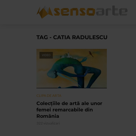
TAG - CATIA RADULESCU
VIDEO
CLIPA DE ARTA
Colecțiile de artă ale unor
femei remarcabile din
România
322 vizualizari