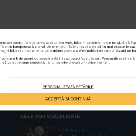
necesare pentru funcționarea acestui site web, folosim cookie-uri care ne ajută să î
 în care funcționează site-ul, de exemplu, făcând rezultatele să fie mai exacte în caz
 noștri folosesc instrumente de urmărire pentru a oferi publicitate personalizată pe ba
 pentru a fi de acord cu aceste utilizări sau puteți face clic pe „Personalizează setăr
ial, vă puteți retrage consimțământul pe site-ul nostru în orice moment.
PERSONALIZEAZĂ SETĂRILE
ACCEPTĂ SI CONTINUĂ
CELE MAI VIZUALIZATE
CLIPA DE ARTA