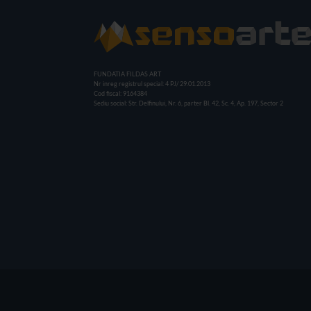
FUNDATIA FILDAS ART
Nr inreg registrul special: 4 PJ/ 29.01.2013
Cod fiscal: 9164384
Sediu social: Str. Delfinului, Nr. 6, parter Bl. 42, Sc. 4, Ap. 197, Sector 2