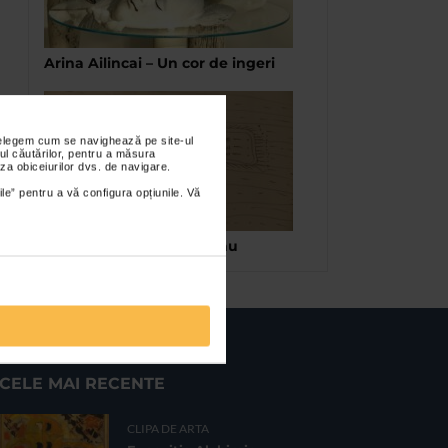
Arina Ailincai – Un cor de ingeri
nțelegem cum se navighează pe site-ul
ul căutărilor, pentru a măsura
za obiceiurilor dvs. de navigare.
ile” pentru a vă configura opțiunile. Vă
Desene de Sorin Ilfoveanu
CELE MAI RECENTE
CLIPA DE ARTA