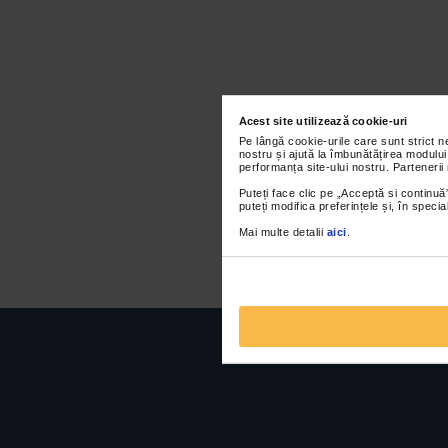
Acest site utilizează cookie-uri
Pe lângă cookie-urile care sunt strict 
nostru și ajută la îmbunătățirea modului
performanța site-ului nostru. Partenerii
Puteți face clic pe „Acceptă si continuă”
puteți modifica preferințele și, în spec
Mai multe detalii
aici
.