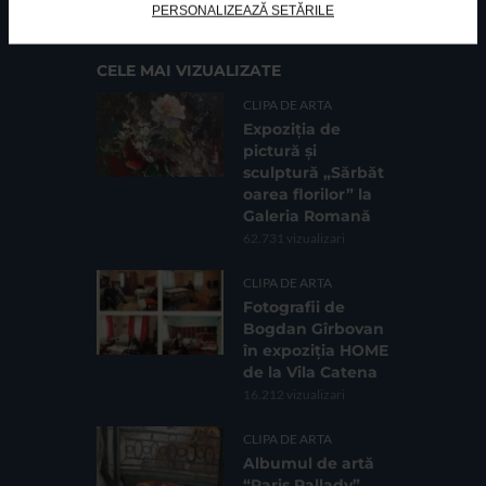
Sc. 4, Ap. 197, Sector 2
PERSONALIZEAZĂ SETĂRILE
CELE MAI VIZUALIZATE
CLIPA DE ARTA
Expoziția de
pictură și
sculptură „Sărbăt
oarea florilor” la
Galeria Romană
62.731 vizualizari
CLIPA DE ARTA
Fotografii de
Bogdan Gîrbovan
în expoziția HOME
de la Vila Catena
16.212 vizualizari
CLIPA DE ARTA
Albumul de artă
“Paris Pallady”