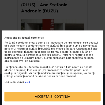
(PLUS) – Ana Stefania
Andronic (BUZU)
Acest site utilizează cookie-uri
Pe lângă cookie-urile care sunt strict necesare pentru funcționarea acestui
site web, folosim cookie-uri care ne ajută să înțelegem cum se navighează
pe site-ul nostru și ajută la îmbunătățirea modului în care funcționează site-
ul, de exemplu, făcând rezultatele să fie mai exacte în cazul căutărilor,
pentru a măsura performanța site-ului nostru. Partenerii noștri folosesc
Bienala de la Venetia I
instrumente de urmărire pentru a oferi publicitate personalizată pe baza
obiceiurilor dvs. de navigare.
Puteți face clic pe „Acceptă si continuă” pentru a fi de acord cu aceste
utilizări sau puteți face clic pe „Personalizează setările” pentru a vă
configura opțiunile. Vă puteți modifica preferințele și, în special, vă puteți
retrage consimțământul pe site-ul nostru în orice moment.
Mai multe detalii
aici
.
ACCEPTĂ SI CONTINUĂ
FUNDATIA FILDAS ART
Nr inreg registrul special: 4 PJ/ 29.01.2013
Cod fiscal: 9164384
Sediu social: Str. Delfinului, Nr. 6, parter Bl. 42,