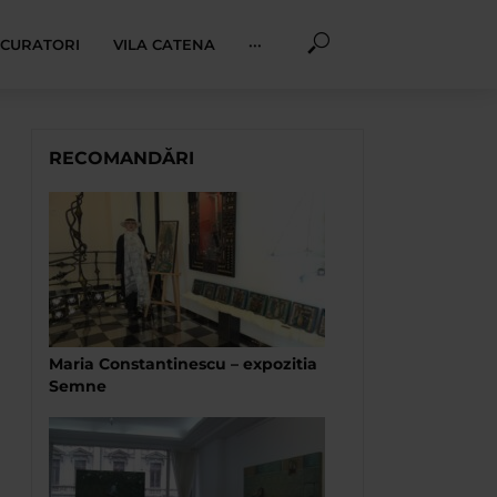
I CURATORI
VILA CATENA
···
RECOMANDĂRI
Maria Constantinescu – expozitia
Semne