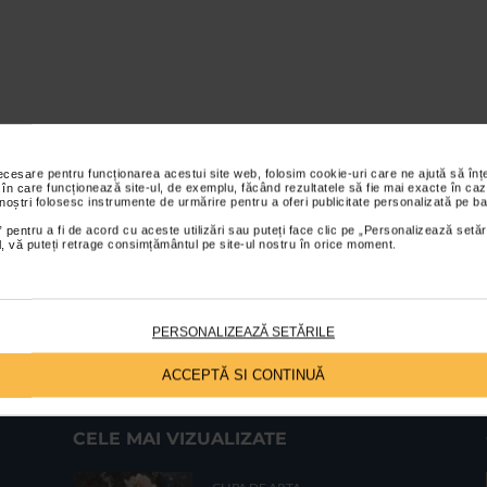
necesare pentru funcționarea acestui site web, folosim cookie-uri care ne ajută să î
 în care funcționează site-ul, de exemplu, făcând rezultatele să fie mai exacte în caz
 noștri folosesc instrumente de urmărire pentru a oferi publicitate personalizată pe ba
 pentru a fi de acord cu aceste utilizări sau puteți face clic pe „Personalizează setăr
ial, vă puteți retrage consimțământul pe site-ul nostru în orice moment.
PERSONALIZEAZĂ SETĂRILE
ACCEPTĂ SI CONTINUĂ
CELE MAI VIZUALIZATE