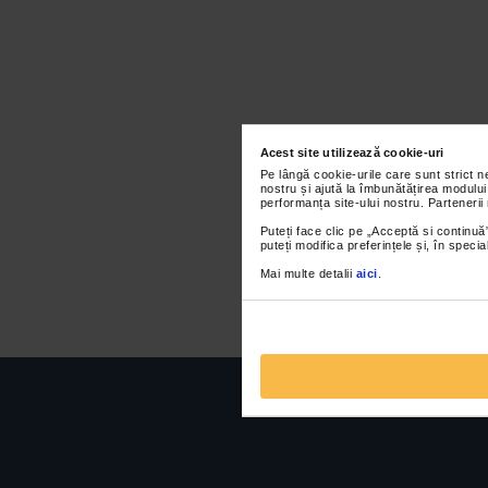
Acest site utilizează cookie-uri
Pe lângă cookie-urile care sunt strict 
nostru și ajută la îmbunătățirea modului
performanța site-ului nostru. Partenerii
Puteți face clic pe „Acceptă si continuă”
puteți modifica preferințele și, în spec
Mai multe detalii
aici
.