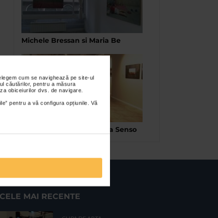
Michele Bressan si Maria Be
nțelegem cum se navighează pe site-ul
ul căutărilor, pentru a măsura
za obiceiurilor dvs. de navigare.
ile” pentru a vă configura opțiunile. Vă
Castele de nisip la Galeria Senso
CELE MAI RECENTE