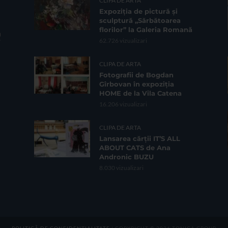
CLIPA DE ARTA
Expoziția de pictură și
sculptură „Sărbătoarea
florilor” la Galeria Romană
62.726 vizualizari
CLIPA DE ARTA
Fotografii de Bogdan
Gîrbovan în expoziția
HOME de la Vila Catena
16.206 vizualizari
CLIPA DE ARTA
Lansarea cărții IT’S ALL
ABOUT CATS de Ana
Andronic BUZU
8.030 vizualizari