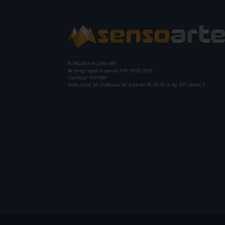
FUNDATIA FILDAS ART
Nr inreg registrul special: 4 PJ/ 29.01.2013
Cod fiscal: 9164384
Sediu social: Str. Delfinului, Nr. 6, parter Bl. 42, Sc. 4, Ap. 197, Sector 2