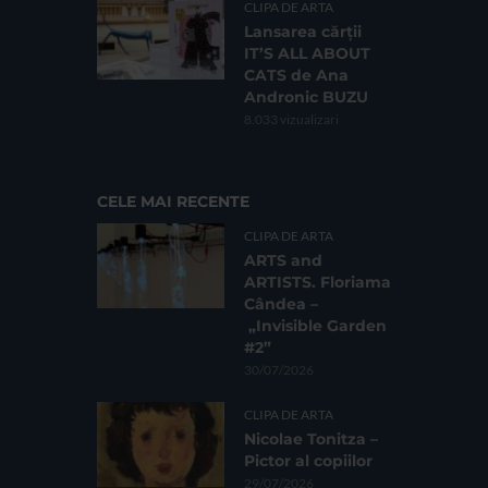
CLIPA DE ARTA
Lansarea cărții
IT’S ALL ABOUT
CATS de Ana
Andronic BUZU
8.033 vizualizari
CELE MAI RECENTE
CLIPA DE ARTA
ARTS and
ARTISTS. Floriama
Cândea –
„Invisible Garden
#2”
30/07/2026
CLIPA DE ARTA
Nicolae Tonitza –
Pictor al copiilor
29/07/2026