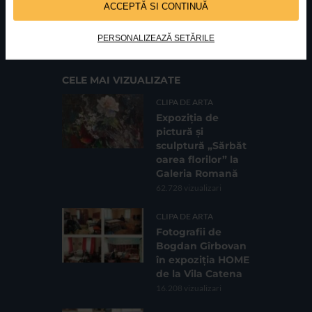
ACCEPTĂ SI CONTINUĂ
FUNDATIA FILDAS ART
Nr inreg registrul special: 4 PJ/ 29.01.2013
Cod fiscal: 9164384
Sediu social: Str. Delfinului, Nr. 6, parter Bl. 42,
Sc. 4, Ap. 197, Sector 2
PERSONALIZEAZĂ SETĂRILE
CELE MAI VIZUALIZATE
CLIPA DE ARTA
Expoziția de
pictură și
sculptură „Sărbăt
oarea florilor” la
Galeria Romană
62.728 vizualizari
CLIPA DE ARTA
Fotografii de
Bogdan Gîrbovan
în expoziția HOME
de la Vila Catena
16.208 vizualizari