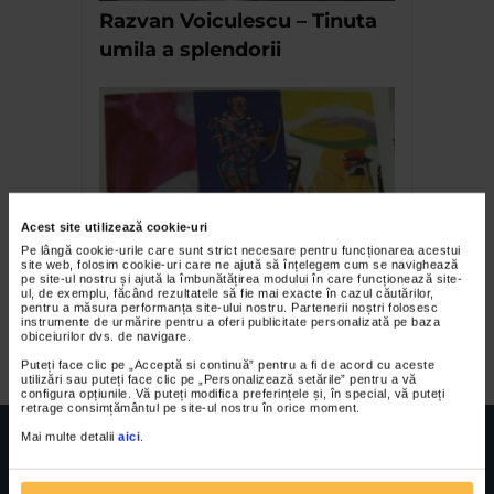
Razvan Voiculescu – Tinuta
umila a splendorii
Acest site utilizează cookie-uri
Pe lângă cookie-urile care sunt strict necesare pentru funcționarea acestui
site web, folosim cookie-uri care ne ajută să înțelegem cum se navighează
Trei ipostaze stilistice…
pe site-ul nostru și ajută la îmbunătățirea modului în care funcționează site-
ul, de exemplu, făcând rezultatele să fie mai exacte în cazul căutărilor,
Anca Boeriu, Ana Ruxandra
pentru a măsura performanța site-ului nostru. Partenerii noștri folosesc
instrumente de urmărire pentru a oferi publicitate personalizată pe baza
Ilfoveanu si Letitia Oprisan
obiceiurilor dvs. de navigare.
Puteți face clic pe „Acceptă si continuă” pentru a fi de acord cu aceste
utilizări sau puteți face clic pe „Personalizează setările” pentru a vă
configura opțiunile. Vă puteți modifica preferințele și, în special, vă puteți
retrage consimțământul pe site-ul nostru în orice moment.
Mai multe detalii
aici
.