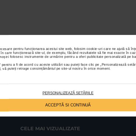
necesare pentru funcționarea acestui site web, folosim cookie-uri care ne ajută să î
 în care funcționează site-ul, de exemplu, făcând rezultatele să fie mai exacte în caz
 noștri folosesc instrumente de urmărire pentru a oferi publicitate personalizată pe ba
 pentru a fi de acord cu aceste utilizări sau puteți face clic pe „Personalizează setăr
ial, vă puteți retrage consimțământul pe site-ul nostru în orice moment.
PERSONALIZEAZĂ SETĂRILE
ACCEPTĂ SI CONTINUĂ
CELE MAI VIZUALIZATE