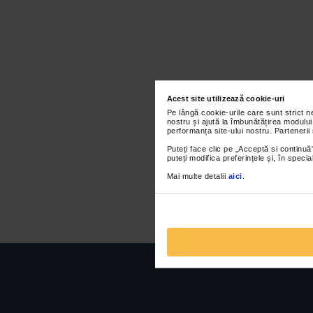
Acest site utilizează cookie-uri
Pe lângă cookie-urile care sunt strict 
nostru și ajută la îmbunătățirea modului
performanța site-ului nostru. Partenerii
Puteți face clic pe „Acceptă si continuă”
puteți modifica preferințele și, în spec
Mai multe detalii
aici
.