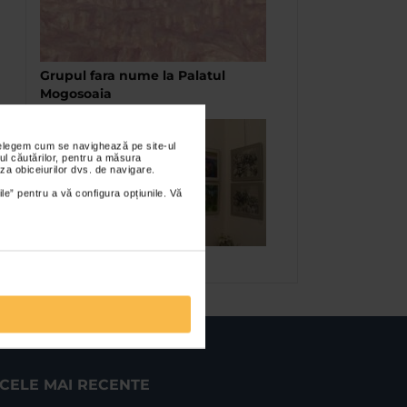
Grupul fara nume la Palatul
Mogosoaia
nțelegem cum se navighează pe site-ul
ul căutărilor, pentru a măsura
za obiceiurilor dvs. de navigare.
ile” pentru a vă configura opțiunile. Vă
Estivala de Florin Barza
CELE MAI RECENTE