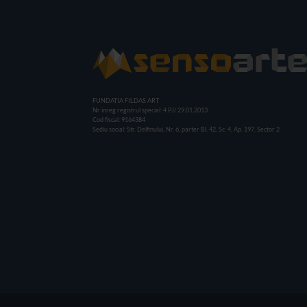
FUNDATIA FILDAS ART
Nr inreg registrul special: 4 PJ/ 29.01.2013
Cod fiscal: 9164384
Sediu social: Str. Delfinului, Nr. 6, parter Bl. 42, Sc. 4, Ap. 197, Sector 2