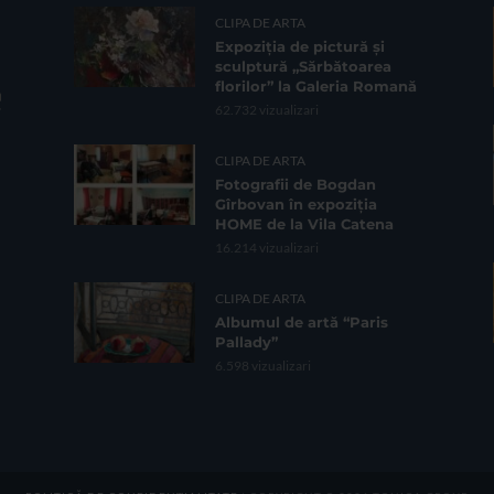
CLIPA DE ARTA
Expoziția de pictură și
sculptură „Sărbătoarea
florilor” la Galeria Romană
62.732 vizualizari
CLIPA DE ARTA
Fotografii de Bogdan
Gîrbovan în expoziția
HOME de la Vila Catena
16.214 vizualizari
CLIPA DE ARTA
Albumul de artă “Paris
Pallady”
6.598 vizualizari