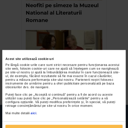
Neofiti pe simeze la Muzeul
National al Literaturii
Romane
Acest site utilizează cookie-uri
Pe lângă cookie-urile care sunt strict necesare pentru funcționarea acestui
site web, folosim cookie-uri care ne ajută să înțelegem cum se navighează
pe site-ul nostru și ajută la îmbunătățirea modului în care funcționează site-
ul, de exemplu, făcând rezultatele să fie mai exacte în cazul căutărilor,
Mircea Roman si Florentina
pentru a măsura performanța site-ului nostru. Partenerii noștri folosesc
instrumente de urmărire pentru a oferi publicitate personalizată pe baza
Voichi – in viata si in arta
obiceiurilor dvs. de navigare.
Puteți face clic pe „Acceptă si continuă” pentru a fi de acord cu aceste
utilizări sau puteți face clic pe „Personalizează setările” pentru a vă
configura opțiunile. Vă puteți modifica preferințele și, în special, vă puteți
retrage consimțământul pe site-ul nostru în orice moment.
Mai multe detalii
aici
.