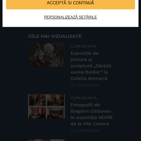
ACCEPTĂ SI CONTINUĂ
FUNDATIA FILDAS ART
Nr inreg registrul special: 4 PJ/ 29.01.2013
Cod fiscal: 9164384
Sediu social: Str. Delfinului, Nr. 6, parter Bl. 42,
Sc. 4, Ap. 197, Sector 2
PERSONALIZEAZĂ SETĂRILE
CELE MAI VIZUALIZATE
CLIPA DE ARTA
Expoziția de
pictură și
sculptură „Sărbăt
oarea florilor” la
Galeria Romană
62.729 vizualizari
CLIPA DE ARTA
Fotografii de
Bogdan Gîrbovan
în expoziția HOME
de la Vila Catena
16.210 vizualizari