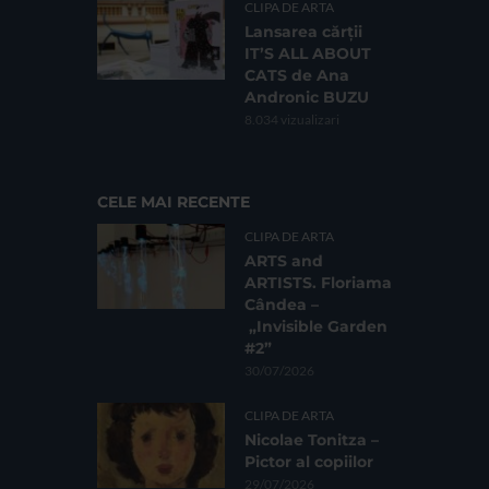
CLIPA DE ARTA
Lansarea cărții
IT’S ALL ABOUT
CATS de Ana
Andronic BUZU
8.034 vizualizari
CELE MAI RECENTE
CLIPA DE ARTA
ARTS and
ARTISTS. Floriama
Cândea –
„Invisible Garden
#2”
30/07/2026
CLIPA DE ARTA
Nicolae Tonitza –
Pictor al copiilor
29/07/2026