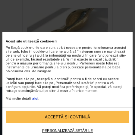
Acest site utilizează cookie-uri
Pe lângă cookie-urile care sunt strict necesare pentru funcționarea acestui
site web, folosim cookie-uri care ne ajută să înțelegem cum se navighează
pe site-ul nostru și ajută la îmbunătățirea modului în care funcționează site-
Expoziția The Fantastic Belt
ul, de exemplu, făcând rezultatele să fie mai exacte în cazul căutărilor,
pentru a măsura performanța site-ului nostru. Partenerii noștri folosesc
la Sandwich Neurohope
instrumente de urmărire pentru a oferi publicitate personalizată pe baza
obiceiurilor dvs. de navigare.
Puteți face clic pe „Acceptă si continuă” pentru a fi de acord cu aceste
utilizări sau puteți face clic pe „Personalizează setările” pentru a vă
configura opțiunile. Vă puteți modifica preferințele și, în special, vă puteți
retrage consimțământul pe site-ul nostru în orice moment.
Mai multe detalii
aici
.
ACCEPTĂ SI CONTINUĂ
FUNDATIA FILDAS ART
Nr inreg registrul special: 4 PJ/ 29.01.2013
Cod fiscal: 9164384
Sediu social: Str. Delfinului, Nr. 6, parter Bl. 42,
Sc. 4, Ap. 197, Sector 2
PERSONALIZEAZĂ SETĂRILE