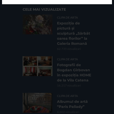
CELE MAI VIZUALIZATE
CLIPA DE ARTA
Expoziția de
pictură și
sculptură „Sărbăt
oarea florilor” la
Galeria Romană
62.735 vizualizari
CLIPA DE ARTA
Fotografii de
Bogdan Gîrbovan
în expoziția HOME
de la Vila Catena
16.217 vizualizari
CLIPA DE ARTA
Albumul de artă
“Paris Pallady”
6.602 vizualizari