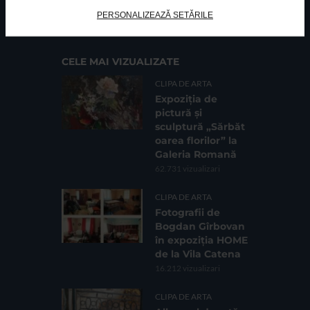
Cod fiscal: 9164384
Sediu social: Str. Delfinului, Nr. 6, parter Bl. 42,
PERSONALIZEAZĂ SETĂRILE
Sc. 4, Ap. 197, Sector 2
CELE MAI VIZUALIZATE
CLIPA DE ARTA
Expoziția de
pictură și
sculptură „Sărbăt
oarea florilor” la
Galeria Romană
62.731 vizualizari
CLIPA DE ARTA
Fotografii de
Bogdan Gîrbovan
în expoziția HOME
de la Vila Catena
16.212 vizualizari
CLIPA DE ARTA