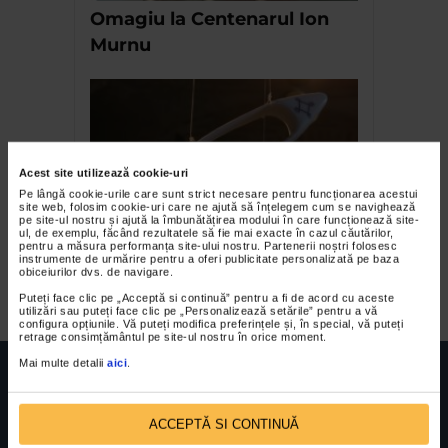
Omagiu la Centenarul Ion
Murnu
Acest site utilizează cookie-uri
Pe lângă cookie-urile care sunt strict necesare pentru funcționarea acestui
site web, folosim cookie-uri care ne ajută să înțelegem cum se navighează
pe site-ul nostru și ajută la îmbunătățirea modului în care funcționează site-
ul, de exemplu, făcând rezultatele să fie mai exacte în cazul căutărilor,
Anca Vintila Dragu – Firul
pentru a măsura performanța site-ului nostru. Partenerii noștri folosesc
instrumente de urmărire pentru a oferi publicitate personalizată pe baza
rosu
obiceiurilor dvs. de navigare.
Puteți face clic pe „Acceptă si continuă” pentru a fi de acord cu aceste
utilizări sau puteți face clic pe „Personalizează setările” pentru a vă
configura opțiunile. Vă puteți modifica preferințele și, în special, vă puteți
retrage consimțământul pe site-ul nostru în orice moment.
Mai multe detalii
aici
.
ACCEPTĂ SI CONTINUĂ
FUNDATIA FILDAS ART
Nr inreg registrul special: 4 PJ/ 29.01.2013