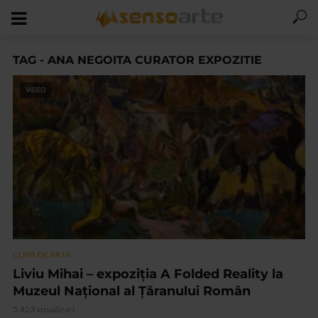
TAG - ANA NEGOITA CURATOR EXPOZITIE
VIDEO
CLIPA DE ARTA
Liviu Mihai – expoziția A Folded Reality la
Muzeul Național al Țăranului Român
5.423 vizualizari