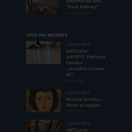
Albumul de artă
“Paris Pallady”
6.596 vizualizari
CELE MAI RECENTE
CLIPA DE ARTA
ARTS and
ARTISTS. Floriama
Cândea –
„Invisible Garden
#2”
30/07/2026
CLIPA DE ARTA
Nicolae Tonitza –
Pictor al copiilor
29/07/2026
CLIPA DE ARTA
ARTS and