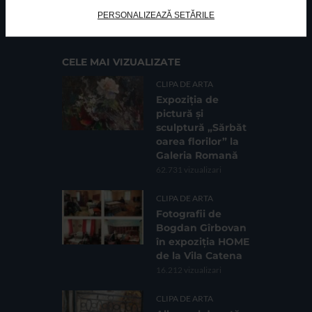
Cod fiscal: 9164384
Sediu social: Str. Delfinului, Nr. 6, parter Bl. 42,
PERSONALIZEAZĂ SETĂRILE
Sc. 4, Ap. 197, Sector 2
CELE MAI VIZUALIZATE
CLIPA DE ARTA
Expoziția de
pictură și
sculptură „Sărbăt
oarea florilor” la
Galeria Romană
62.731 vizualizari
CLIPA DE ARTA
Fotografii de
Bogdan Gîrbovan
în expoziția HOME
de la Vila Catena
16.212 vizualizari
CLIPA DE ARTA