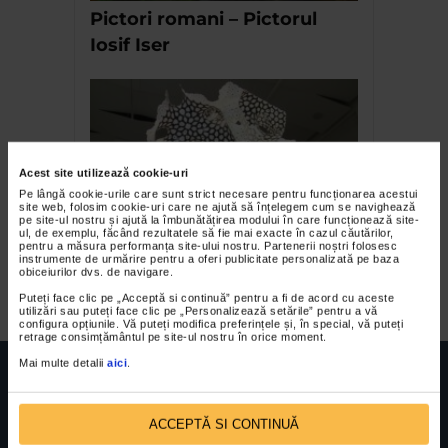
Pictori romani – Pictorul
Iosif Iser
Acest site utilizează cookie-uri
Pe lângă cookie-urile care sunt strict necesare pentru funcționarea acestui
site web, folosim cookie-uri care ne ajută să înțelegem cum se navighează
pe site-ul nostru și ajută la îmbunătățirea modului în care funcționează site-
ul, de exemplu, făcând rezultatele să fie mai exacte în cazul căutărilor,
Vlad Tenu la Galeria
pentru a măsura performanța site-ului nostru. Partenerii noștri folosesc
instrumente de urmărire pentru a oferi publicitate personalizată pe baza
Galateca
obiceiurilor dvs. de navigare.
Puteți face clic pe „Acceptă si continuă” pentru a fi de acord cu aceste
utilizări sau puteți face clic pe „Personalizează setările” pentru a vă
configura opțiunile. Vă puteți modifica preferințele și, în special, vă puteți
retrage consimțământul pe site-ul nostru în orice moment.
Mai multe detalii
aici
.
ACCEPTĂ SI CONTINUĂ
FUNDATIA FILDAS ART
Nr inreg registrul special: 4 PJ/ 29.01.2013