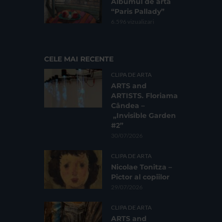
Albumul de artă
“Paris Pallady”
6.596 vizualizari
CELE MAI RECENTE
CLIPA DE ARTA
ARTS and
ARTISTS. Floriama
Cândea –
„Invisible Garden
#2”
30/07/2026
CLIPA DE ARTA
Nicolae Tonitza –
Pictor al copiilor
29/07/2026
CLIPA DE ARTA
ARTS and