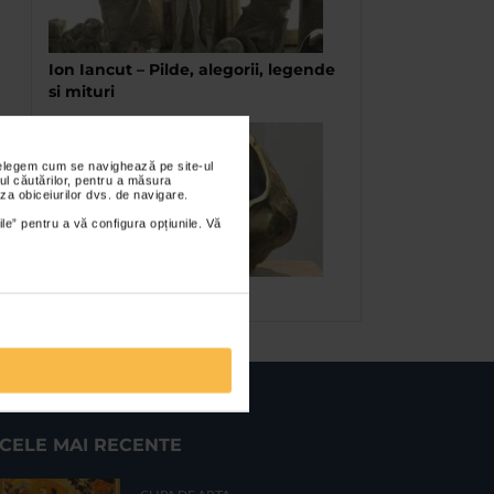
Ion Iancut – Pilde, alegorii, legende
si mituri
nțelegem cum se navighează pe site-ul
ul căutărilor, pentru a măsura
za obiceiurilor dvs. de navigare.
ile” pentru a vă configura opțiunile. Vă
Expozitia BRONZ 2011
CELE MAI RECENTE