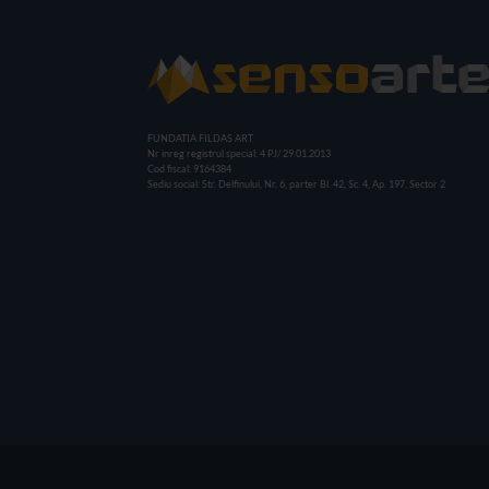
FUNDATIA FILDAS ART
Nr inreg registrul special: 4 PJ/ 29.01.2013
Cod fiscal: 9164384
Sediu social: Str. Delfinului, Nr. 6, parter Bl. 42, Sc. 4, Ap. 197, Sector 2