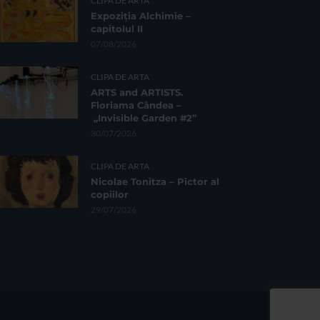
CLIPA DE ARTA
Expoziția Alchimie –
capitolul II
07/08/2026
CLIPA DE ARTA
ARTS and ARTISTS.
Floriama Cândea –
„Invisible Garden #2”
30/07/2026
CLIPA DE ARTA
Nicolae Tonitza – Pictor al
copiilor
29/07/2026