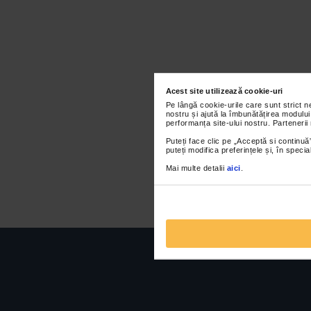
Acest site utilizează cookie-uri
Pe lângă cookie-urile care sunt strict 
nostru și ajută la îmbunătățirea modului
performanța site-ului nostru. Partenerii
Puteți face clic pe „Acceptă si continuă”
puteți modifica preferințele și, în spec
Mai multe detalii
aici
.