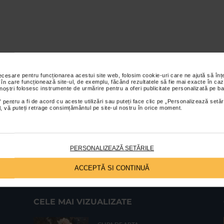
necesare pentru funcționarea acestui site web, folosim cookie-uri care ne ajută să î
 în care funcționează site-ul, de exemplu, făcând rezultatele să fie mai exacte în caz
 noștri folosesc instrumente de urmărire pentru a oferi publicitate personalizată pe ba
 pentru a fi de acord cu aceste utilizări sau puteți face clic pe „Personalizează setăr
ial, vă puteți retrage consimțământul pe site-ul nostru în orice moment.
PERSONALIZEAZĂ SETĂRILE
ACCEPTĂ SI CONTINUĂ
CELE MAI VIZUALIZATE