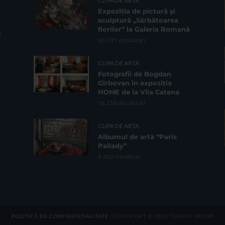
CLIPA DE ARTA
Expoziția de pictură și
sculptură „Sărbătoarea
florilor” la Galeria Romană
62.735 vizualizari
CLIPA DE ARTA
Fotografii de Bogdan
Gîrbovan în expoziția
HOME de la Vila Catena
16.218 vizualizari
CLIPA DE ARTA
Albumul de artă “Paris
Pallady”
6.602 vizualizari
POLITICĂ DE CONFIDENȚIALITATE
| COPYRIGHT © 2026 TONICA GROUP