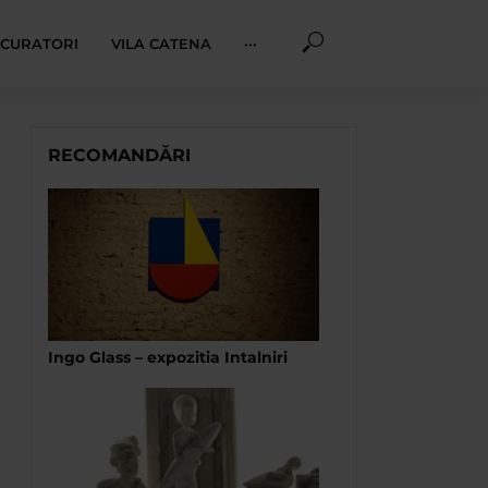
I CURATORI
VILA CATENA
···
RECOMANDĂRI
Ingo Glass – expozitia Intalniri