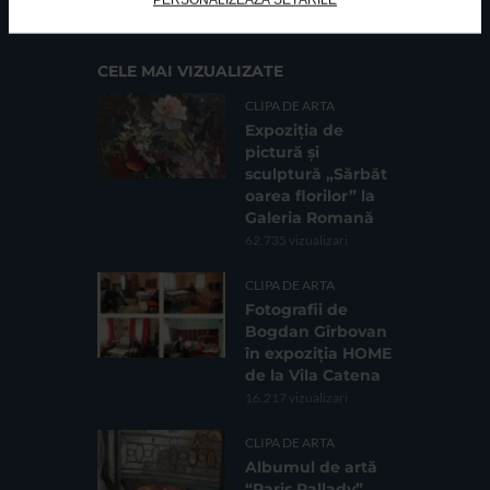
Sc. 4, Ap. 197, Sector 2
CELE MAI VIZUALIZATE
CLIPA DE ARTA
Expoziția de
pictură și
sculptură „Sărbăt
oarea florilor” la
Galeria Romană
62.735 vizualizari
CLIPA DE ARTA
Fotografii de
Bogdan Gîrbovan
în expoziția HOME
de la Vila Catena
16.217 vizualizari
CLIPA DE ARTA
Albumul de artă
“Paris Pallady”