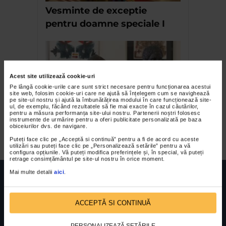
Vesminte de exceptie
pentru doamne speciale I
Acest site utilizează cookie-uri
Pe lângă cookie-urile care sunt strict necesare pentru funcționarea acestui
site web, folosim cookie-uri care ne ajută să înțelegem cum se navighează
pe site-ul nostru și ajută la îmbunătățirea modului în care funcționează site-
ul, de exemplu, făcând rezultatele să fie mai exacte în cazul căutărilor,
pentru a măsura performanța site-ului nostru. Partenerii noștri folosesc
instrumente de urmărire pentru a oferi publicitate personalizată pe baza
Expozitia Through Time
obiceiurilor dvs. de navigare.
Puteți face clic pe „Acceptă si continuă” pentru a fi de acord cu aceste
utilizări sau puteți face clic pe „Personalizează setările” pentru a vă
configura opțiunile. Vă puteți modifica preferințele și, în special, vă puteți
retrage consimțământul pe site-ul nostru în orice moment.
Mai multe detalii
aici
.
ACCEPTĂ SI CONTINUĂ
FUNDATIA FILDAS ART
Nr inreg registrul special: 4 PJ/ 29.01.2013
Cod fiscal: 9164384
Sediu social: Str. Delfinului, Nr. 6, parter Bl. 42,
PERSONALIZEAZĂ SETĂRILE