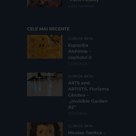
6.602 vizualizari
CELE MAI RECENTE
CLIPA DE ARTA
Expoziția
Alchimie –
capitolul II
07/08/2026
CLIPA DE ARTA
ARTS and
ARTISTS. Floriama
Cândea –
„Invisible Garden
#2”
30/07/2026
CLIPA DE ARTA
Nicolae Tonitza –