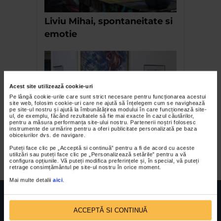
Liviu Mihai, spontaneitate si
emotie
Acest site utilizează cookie-uri
Pe lângă cookie-urile care sunt strict necesare pentru funcționarea acestui
site web, folosim cookie-uri care ne ajută să înțelegem cum se navighează
pe site-ul nostru și ajută la îmbunătățirea modului în care funcționează site-
ul, de exemplu, făcând rezultatele să fie mai exacte în cazul căutărilor,
pentru a măsura performanța site-ului nostru. Partenerii noștri folosesc
instrumente de urmărire pentru a oferi publicitate personalizată pe baza
Wanda Sachelarie
obiceiurilor dvs. de navigare.
Vladimirescu (III)
Puteți face clic pe „Acceptă si continuă” pentru a fi de acord cu aceste
utilizări sau puteți face clic pe „Personalizează setările” pentru a vă
configura opțiunile. Vă puteți modifica preferințele și, în special, vă puteți
retrage consimțământul pe site-ul nostru în orice moment.
Mai multe detalii
aici
.
ACCEPTĂ SI CONTINUĂ