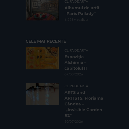
CLIPA DE ARTA
Albumul de artă
“Paris Pallady”
6.598 vizualizari
CELE MAI RECENTE
CLIPA DE ARTA
Expoziția
Alchimie –
capitolul II
07/08/2026
CLIPA DE ARTA
ARTS and
ARTISTS. Floriama
Cândea –
„Invisible Garden
#2”
30/07/2026