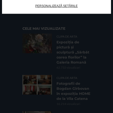
FUNDATIA FILDAS ART
Nr inreg registrul special: 4 PJ/ 29.01.2013
PERSONALIZEAZĂ SETĂRILE
Cod fiscal: 9164384
Sediu social: Str. Delfinului, Nr. 6, parter Bl. 42,
Sc. 4, Ap. 197, Sector 2
CELE MAI VIZUALIZATE
CLIPA DE ARTA
Expoziția de
pictură și
sculptură „Sărbăt
oarea florilor” la
Galeria Romană
62.732 vizualizari
CLIPA DE ARTA
Fotografii de
Bogdan Gîrbovan
în expoziția HOME
de la Vila Catena
16.214 vizualizari