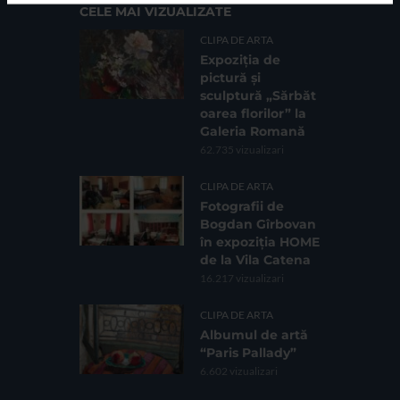
CELE MAI VIZUALIZATE
CLIPA DE ARTA
Expoziția de
pictură și
sculptură „Sărbăt
oarea florilor” la
Galeria Romană
62.735 vizualizari
CLIPA DE ARTA
Fotografii de
Bogdan Gîrbovan
în expoziția HOME
de la Vila Catena
16.217 vizualizari
CLIPA DE ARTA
Albumul de artă
“Paris Pallady”
6.602 vizualizari