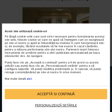
Acest site utilizează cookie-uri
Pe lângă cookie-urile care sunt strict necesare pentru funcționarea acestui
site web, folosim cookie-uri care ne ajută să înțelegem cum se navighează
pe site-ul nostru și ajută la îmbunătățirea modului în care funcționează site-
ul, de exemplu, făcând rezultatele să fie mai exacte în cazul căutărilor,
Emanoil Mazilu
pentru a măsura performanța site-ului nostru. Partenerii noștri folosesc
instrumente de urmărire pentru a oferi publicitate personalizată pe baza
obiceiurilor dvs. de navigare.
Puteți face clic pe „Acceptă si continuă” pentru a fi de acord cu aceste
utilizări sau puteți face clic pe „Personalizează setările” pentru a vă
configura opțiunile. Vă puteți modifica preferințele și, în special, vă puteți
retrage consimțământul pe site-ul nostru în orice moment.
Mai multe detalii
aici
.
FUNDATIA FILDAS ART
Nr inreg registrul special: 4 PJ/ 29.01.2013
ACCEPTĂ SI CONTINUĂ
Cod fiscal: 9164384
Sediu social: Str. Delfinului, Nr. 6, parter Bl. 42,
Sc. 4, Ap. 197, Sector 2
PERSONALIZEAZĂ SETĂRILE