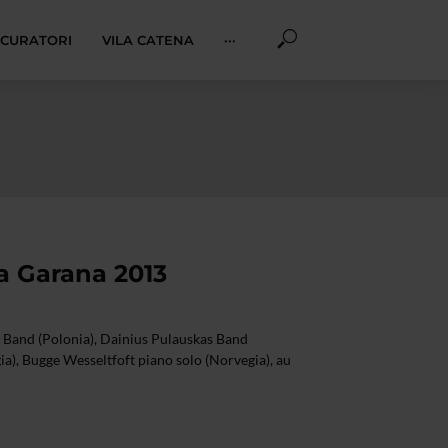
I CURATORI
VILA CATENA
···
la Garana 2013
Band (Polonia), Dainius Pulauskas Band
gia), Bugge Wesseltfoft piano solo (Norvegia), au