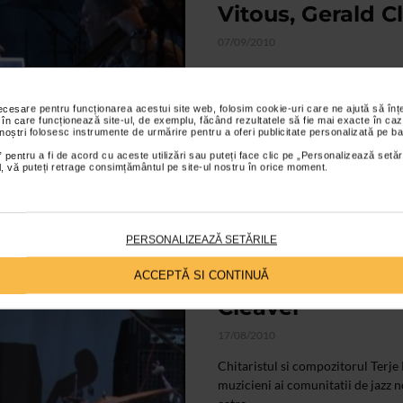
Vitous, Gerald Cl
07/09/2010
Desi nu la fel de prolific ca Rypda
albume extraordinare la ECM, prin
de...
necesare pentru funcționarea acestui site web, folosim cookie-uri care ne ajută să î
 în care funcționează site-ul, de exemplu, făcând rezultatele să fie mai exacte în caz
 noștri folosesc instrumente de urmărire pentru a oferi publicitate personalizată pe ba
 pentru a fi de acord cu aceste utilizări sau puteți face clic pe „Personalizează setăr
ial, vă puteți retrage consimțământul pe site-ul nostru în orice moment.
PERSONALIZEAZĂ SETĂRILE
ARTELE SPECTACOLULUI
Terje Rypdal, Mi
ACCEPTĂ SI CONTINUĂ
Cleaver
17/08/2010
Chitaristul si compozitorul Terje
muzicieni ai comunitatii de jazz no