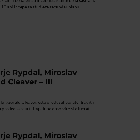
zicieni de talent, a inceput sa cante de la sase ani,
 10 ani incepe sa studieze secundar pianul...
rje Rypdal, Miroslav
 Cleaver – III
ui, Gerald Cleaver, este produsul bogatei traditii
 predea la scurt timp dupa absolvire si a lucrat...
rje Rypdal, Miroslav