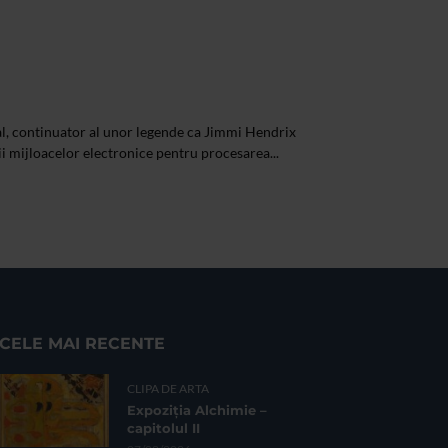
al, continuator al unor legende ca Jimmi Hendrix
rii mijloacelor electronice pentru procesarea...
CELE MAI RECENTE
CLIPA DE ARTA
Expoziția Alchimie –
capitolul II