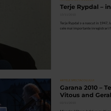
Terje Rypdal – in
15/11/2010
Terje Rypdal s-a nascut in 1947, l
cele mai importante inregistrari 
ARTELE SPECTACOLULUI
Garana 2010 – Te
Vitous and Geral
02/11/2010