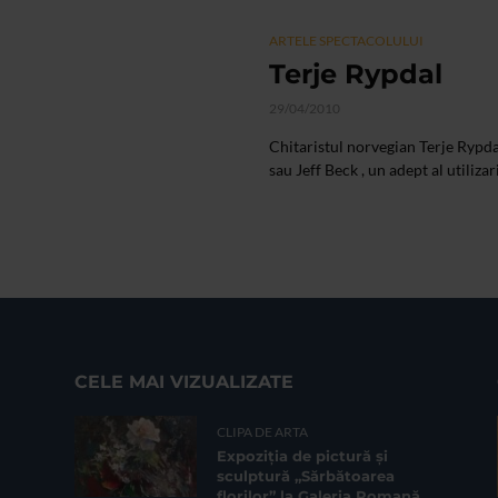
ARTELE SPECTACOLULUI
Terje Rypdal
29/04/2010
Chitaristul norvegian Terje Rypd
sau Jeff Beck , un adept al utiliza
CELE MAI VIZUALIZATE
CLIPA DE ARTA
Expoziția de pictură și
sculptură „Sărbătoarea
florilor” la Galeria Romană