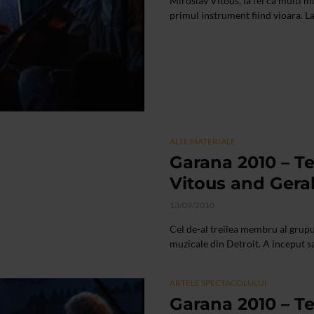
Miroslav Vitous, la fel ca multi mu
primul instrument fiind vioara. La
ALTE MATERIALE
Garana 2010 – Te
Vitous and Gerald
13/09/2010
Cel de-al treilea membru al grupul
muzicale din Detroit. A inceput sa
ARTELE SPECTACOLULUI
Garana 2010 – Te