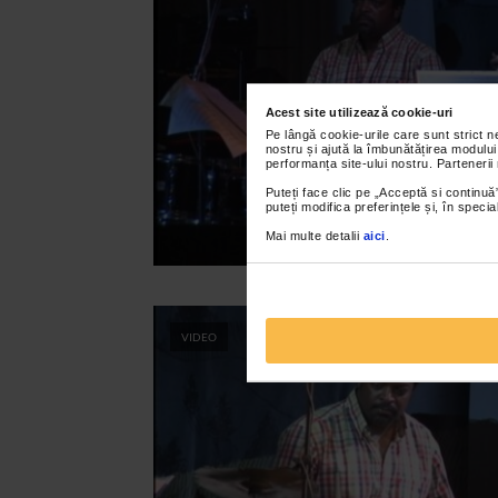
Acest site utilizează cookie-uri
Pe lângă cookie-urile care sunt strict 
nostru și ajută la îmbunătățirea modului
performanța site-ului nostru. Partenerii
Puteți face clic pe „Acceptă si continuă”
puteți modifica preferințele și, în spec
Mai multe detalii
aici
.
VIDEO