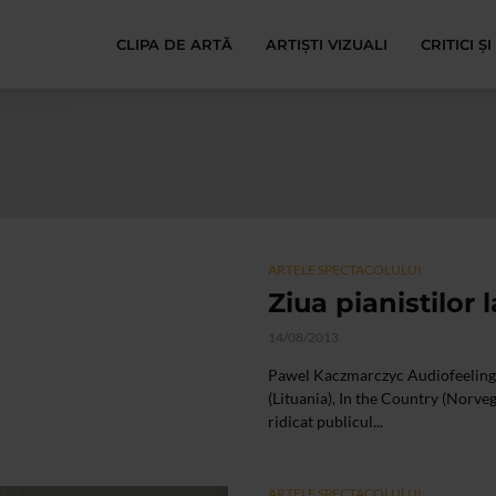
CLIPA DE ARTĂ
ARTIȘTI VIZUALI
CRITICI Ș
ARTELE SPECTACOLULUI
Ziua pianistilor 
14/08/2013
Pawel Kaczmarczyc Audiofeeling 
(Lituania), In the Country (Norve
ridicat publicul...
ARTELE SPECTACOLULUI