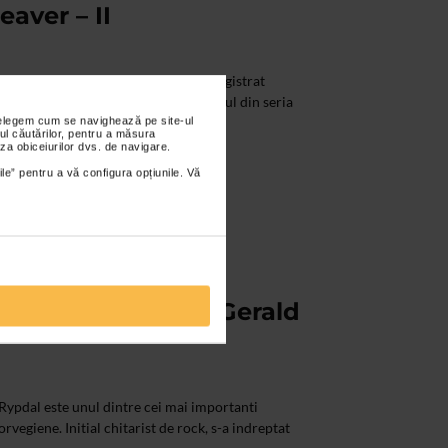
eaver – II
l, basistul ceh Miroslav Vitous, a inregistrat
tre care First Meeting – 1980, primul din seria
nțelegem cum se navighează pe site-ul
ul căutărilor, pentru a măsura
za obiceiurilor dvs. de navigare.
ile” pentru a vă configura opțiunile. Vă
roslav Vitous and Gerald
 Rypdal este unul dintre cei mai importanti
rvegiene. Initial chitarist de rock, s-a indreptat