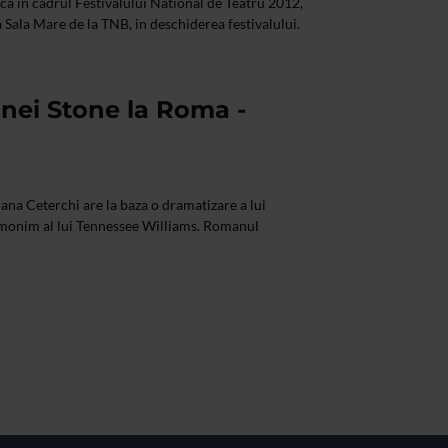
aca in cadrul Festivalului National de Teatru 2012,
a Sala Mare de la TNB, in deschiderea festivalului.
ei Stone la Roma -
ana Ceterchi are la baza o dramatizare a lui
onim al lui Tennessee Williams. Romanul