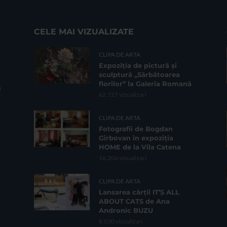
CELE MAI VIZUALIZATE
CLIPA DE ARTA
Expoziția de pictură și
sculptură „Sărbătoarea
florilor” la Galeria Romană
62.727 vizualizari
CLIPA DE ARTA
Fotografii de Bogdan
Gîrbovan în expoziția
HOME de la Vila Catena
16.206 vizualizari
CLIPA DE ARTA
Lansarea cărții IT’S ALL
ABOUT CATS de Ana
Andronic BUZU
8.030 vizualizari