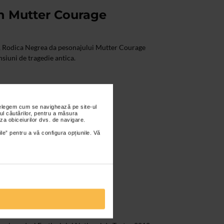
n Mutter Courage
za, Rodica Negrea da pesonajului Mutter Courage
nsiuni de tragedie antica.
nțelegem cum se navighează pe site-ul
ul căutărilor, pentru a măsura
za obiceiurilor dvs. de navigare.
ile” pentru a vă configura opțiunile. Vă
Teatrul National