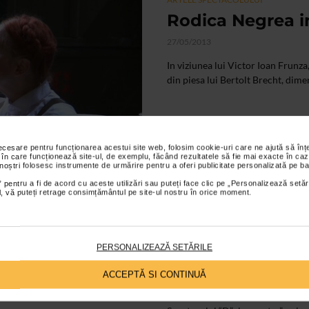
Rodica Negrea i
27/05/2013
In viziunea lui Victor Ioan Frun
din piesa lui Bertolt Brecht, dime
necesare pentru funcționarea acestui site web, folosim cookie-uri care ne ajută să î
 în care funcționează site-ul, de exemplu, făcând rezultatele să fie mai exacte în caz
 noștri folosesc instrumente de urmărire pentru a oferi publicitate personalizată pe ba
 pentru a fi de acord cu aceste utilizări sau puteți face clic pe „Personalizează setăr
ial, vă puteți retrage consimțământul pe site-ul nostru în orice moment.
ALTE MATERIALE
D’ale noastre – 
PERSONALIZEAZĂ SETĂRILE
Bucuresti
ACCEPTĂ SI CONTINUĂ
12/10/2012