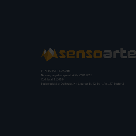
FUNDATIA FILDAS ART
Nr inreg registrul special: 4 PJ/ 29.01.2013
Cod fiscal: 9164384
Sediu social: Str. Delfinului, Nr. 6, parter Bl. 42, Sc. 4, Ap. 197, Sector 2