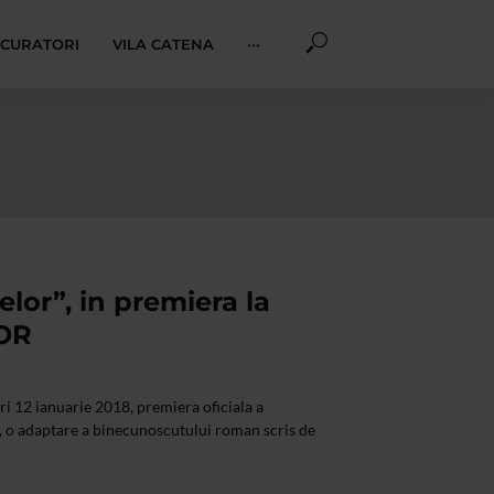
I CURATORI
VILA CATENA
···
lor”, in premiera la
IOR
i 12 ianuarie 2018, premiera oficiala a
, o adaptare a binecunoscutului roman scris de