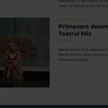
Spectacolul “D”ale noastre” se jo
vineri, 26 octombrie, ora 18.00, l
ARTELE SPECTACOLULUI
Primavara doamn
Teatrul Mic
16/03/2012
Spectacolul facut de regizoarea Li
Martin Sherman dupa romanul om
Primavara doamnei...