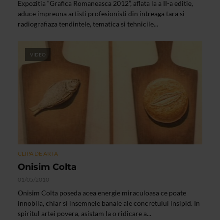
Expozitia “Grafica Romaneasca 2012”, aflata la a II-a editie,
aduce impreuna artisti profesionisti din intreaga tara si
radiografiaza tendintele, tematica si tehnicile...
VIDEO
CLIPA DE ARTA
Onisim Colta
01/05/2010
Onisim Colta poseda acea energie miraculoasa ce poate
innobila, chiar si insemnele banale ale concretului insipid. In
spiritul artei povera, asistam la o ridicare a...