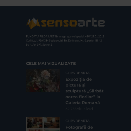
FUNDATIA FILDAS ART
Nr inreg registrul special: 4 PJ/ 29.01.2013
Cod fiscal: 9164384
Sediu social: Str. Delfinului, Nr. 6, parter Bl. 42,
Sc. 4, Ap. 197, Sector 2
CELE MAI VIZUALIZATE
CLIPA DE ARTA
Expoziția de
pictură și
sculptură „Sărbăt
oarea florilor” la
Galeria Romană
62.733 vizualizari
CLIPA DE ARTA
Fotografii de