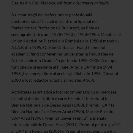
Design din Cluj-Napoca, calificativ
Summa cum laude
.
A urmat stagii de perfecționare profesională
postuniversitară în cadrul Centrului Special de
Perfecționare Profesională București, pe linie de
scenografie, între anii 1978–1980 și 1983–1985. Membru al
Uniunii Artiștilor Plastici din România din 1980 și membru
A.I.A.P. din 1995, Onisim Colta a activat și în mediul
academic, fiind conferențiar universitar la Facultatea de
Arte Vizuale din Oradea în perioada 1998–2005. A ocupat
funcțiile de președinte al Filialei Arad a UAP între 1994–
1998 și vicepreședinte al aceleiași filiale din 1998. Din anul
2000 a fost redactor artistic al revistei
ARCA
.
Activitatea sa artistică a fost recompensată cu numeroase
premii și distincții, dintre care: Premiul Tineretului la
Bienala Națională de Desen Arad (1988), Premiul UAP la
Bienala Națională de Desen Arad (1990), Marele Premiu
UAP Arad (1998), Premiul „Sever Frențiu” la Bienala
Internațională de Desen Arad (2001), Premiul pentru grafică
al UAP din România (2006) și Premiul de excelență pentru