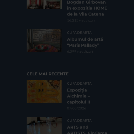
Bogdan Gîrbovan
în expoziția HOME
de la Vila Catena
16.215 vizualizari
CLIPA DE ARTA
Albumul de artă
“Paris Pallady”
6.599 vizualizari
CELE MAI RECENTE
CLIPA DE ARTA
Expoziția
Alchimie –
capitolul II
07/08/2026
CLIPA DE ARTA
ARTS and
ARTISTS. Floriama