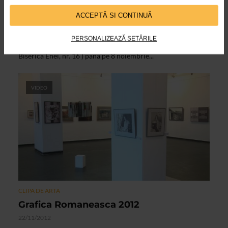
Grafica Romaneasca 2013
ACCEPTĂ SI CONTINUĂ
18/10/2013
Expozitia „Grafica romaneasca 2013”, aflata la cea de a III-a
PERSONALIZEAZĂ SETĂRILE
editie, reuneste in spatiile galeriei Caminul Artei ( str.
Biserica Enei, nr. 16 ) pana pe 8 noiembrie...
VIDEO
CLIPA DE ARTA
Grafica Romaneasca 2012
22/11/2012