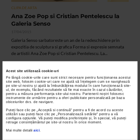
CLIPA DE ARTA
Ana Zoe Pop si Cristian Pentelescu la
Galeria Senso
17/04/2015
Galeria Senso sarbatoreste un an de la redeschidere prin
expozitia de sculptura si grafica Forma si expresie semnata
de artistii Ana Zoe Pop si Cristian Pentelescu. La...
Acest site utilizează cookie-uri
VIDEO
Pe lângă cookie-urile care sunt strict necesare pentru funcționarea acestui
site web, folosim cookie-uri care ne ajută să înțelegem cum se navighează
pe site-ul nostru și ajută la îmbunătățirea modului în care funcționează site-
ul, de exemplu, făcând rezultatele să fie mai exacte în cazul căutărilor,
pentru a măsura performanța site-ului nostru. Partenerii noștri folosesc
instrumente de urmărire pentru a oferi publicitate personalizată pe baza
obiceiurilor dvs. de navigare.
Puteți face clic pe „Acceptă si continuă” pentru a fi de acord cu aceste
utilizări sau puteți face clic pe „Personalizează setările” pentru a vă
configura opțiunile. Vă puteți modifica preferințele și, în special, vă puteți
retrage consimțământul pe site-ul nostru în orice moment.
Mai multe detalii
aici
.
CLIPA DE ARTA