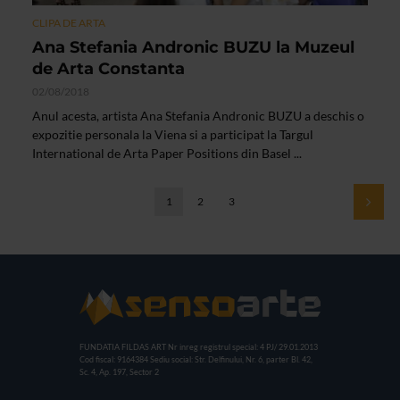
CLIPA DE ARTA
Ana Stefania Andronic BUZU la Muzeul
de Arta Constanta
02/08/2018
Anul acesta, artista Ana Stefania Andronic BUZU a deschis o
expozitie personala la Viena si a participat la Targul
International de Arta Paper Positions din Basel ...
1
2
3
FUNDATIA FILDAS ART
Nr inreg registrul special: 4 PJ/ 29.01.2013
Cod fiscal: 9164384
Sediu social: Str. Delfinului, Nr. 6, parter Bl. 42,
Sc. 4, Ap. 197, Sector 2