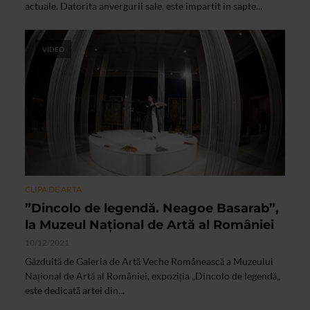
actuale. Datorita anvergurii sale, este impartit in sapte...
VIDEO
CLIPA DE ARTA
”Dincolo de legendă. Neagoe Basarab”,
la Muzeul Național de Artă al României
10/12/2021
Găzduită de Galeria de Artă Veche Românească a Muzeului
Național de Artă al României, expoziția „Dincolo de legendă„
este dedicată artei din...