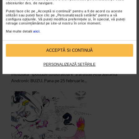
obiceiurilor dvs. de navigare.
Puteți face clic pe „Acceptă si continuă” pentru a fi de acord cu aceste
utilizări sau puteți face clic pe „Personalizează setările” pentru a vă
configura opțiunile. Vă puteți modifica preferințele și, în special, vă puteți
retrage consimțământul pe site-ul nostru în orice moment.
Mai multe detalii
aici
.
CLIPA DE ARTA
Ipostaze tulburatoare de Ana Stefania
Andronic
ACCEPTĂ SI CONTINUĂ
19/02/2021
PERSONALIZEAZĂ SETĂRILE
La Galeria Senso a avut loc deschiderea expozitiei temporare
intitulata "Ipostaze tulburatoare" a artistei Ana Stefania
Andronic BUZU. Pana pe 25 februarie...