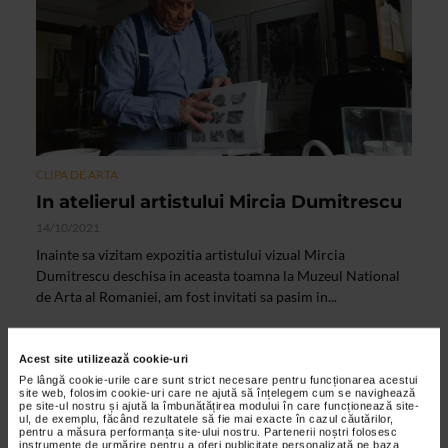
CLIPA DE ARTA
In atelierul artistului Mircia Dumitrescu
14/10/2021
Inainte sa vizitam expozitia artistului vizual Mircia
Dumitrescu deschisa in aceasta toamna la Muzeul National
de Arta al Romaniei, am fost invitati sa pasim in...
Acest site utilizează cookie-uri
VIDEO
Pe lângă cookie-urile care sunt strict necesare pentru funcționarea acestui
site web, folosim cookie-uri care ne ajută să înțelegem cum se navighează
pe site-ul nostru și ajută la îmbunătățirea modului în care funcționează site-
ul, de exemplu, făcând rezultatele să fie mai exacte în cazul căutărilor,
pentru a măsura performanța site-ului nostru. Partenerii noștri folosesc
instrumente de urmărire pentru a oferi publicitate personalizată pe baza