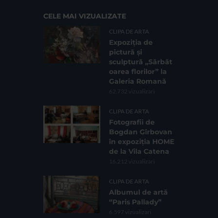
CELE MAI VIZUALIZATE
CLIPA DE ARTA
Expoziția de
pictură și
sculptură „Sărbăt
oarea florilor” la
Galeria Romană
62.732 vizualizari
CLIPA DE ARTA
Fotografii de
Bogdan Gîrbovan
în expoziția HOME
de la Vila Catena
16.212 vizualizari
CLIPA DE ARTA
Albumul de artă
“Paris Pallady”
6.597 vizualizari