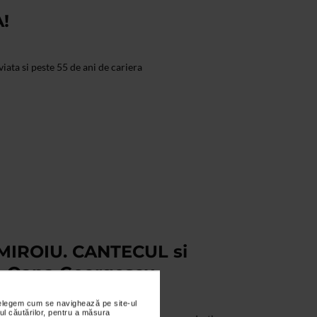
!
iata si peste 55 de ani de cariera
IROIU. CANTECUL si
 Oana Georgescu
nțelegem cum se navighează pe site-ul
ul căutărilor, pentru a măsura