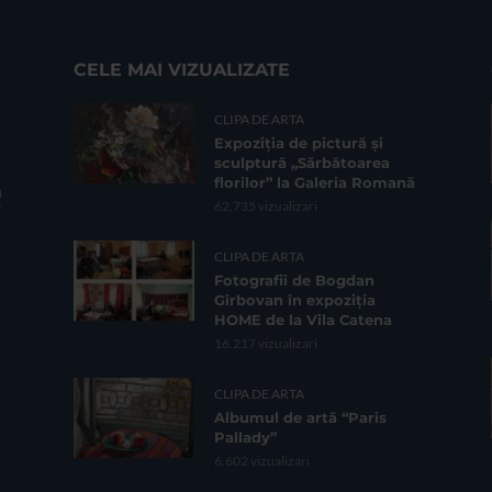
CELE MAI VIZUALIZATE
CLIPA DE ARTA
Expoziția de pictură și
sculptură „Sărbătoarea
florilor” la Galeria Romană
62.735 vizualizari
CLIPA DE ARTA
Fotografii de Bogdan
Gîrbovan în expoziția
HOME de la Vila Catena
16.217 vizualizari
CLIPA DE ARTA
Albumul de artă “Paris
Pallady”
6.602 vizualizari