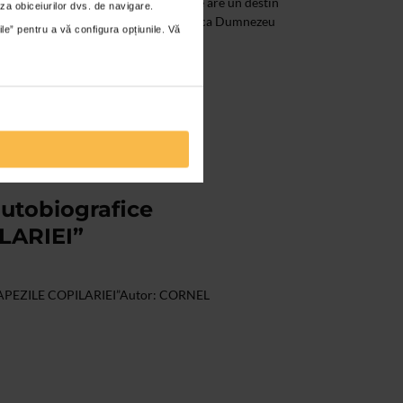
a intr-o CARTE captivanta Fiecare are un destin
za obiceiurilor dvs. de navigare.
cest destin este dat de Dumnezeu… Cred ca Dumnezeu
ile” pentru a vă configura opțiunile. Vă
autobiografice
LARIEI”
 „ZAPEZILE COPILARIEI”Autor: CORNEL