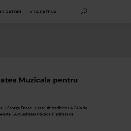
I CURATORI
VILA CATENA
···
tatea Muzicala pentru
eul George Enescu a gazduit traditionala Gala de
evistei „Actualitatea Muzicala” editata de