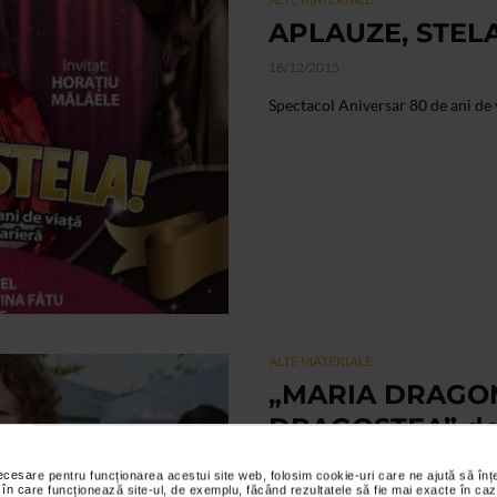
APLAUZE, STELA
18/12/2015
Spectacol Aniversar 80 de ani de v
ALTE MATERIALE
„MARIA DRAGOM
DRAGOSTEA” de
21/10/2015
necesare pentru funcționarea acestui site web, folosim cookie-uri care ne ajută să î
 în care funcționează site-ul, de exemplu, făcând rezultatele să fie mai exacte în caz