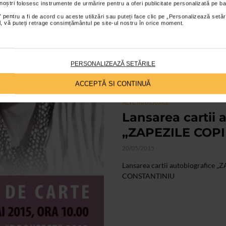
O POVESTE de VIATA impresionant
 noștri folosesc instrumente de urmărire pentru a oferi publicitate personalizată pe ba
al sau care il calauzeste, iar a
 pentru a fi de acord cu aceste utilizări sau puteți face clic pe „Personalizează setăr
m-a...
ial, vă puteți retrage consimțământul pe site-ul nostru în orice moment.
PERSONALIZEAZĂ SETĂRILE
ACCEPTĂ SI CONTINUĂ
ALTE MATERIALE
Lansarea cartii 
„ZAPEZILE COPI
20/05/2015
Lansarea cartii autobiografice
CONSTANTINIU