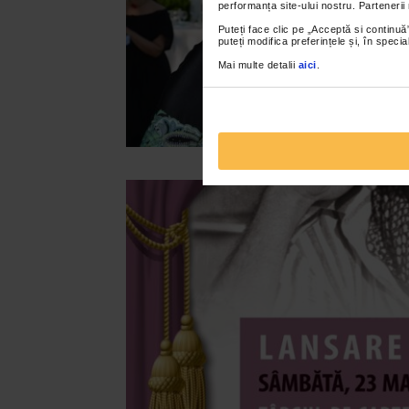
performanța site-ului nostru. Partenerii
Puteți face clic pe „Acceptă si continuă”
puteți modifica preferințele și, în spec
Mai multe detalii
aici
.