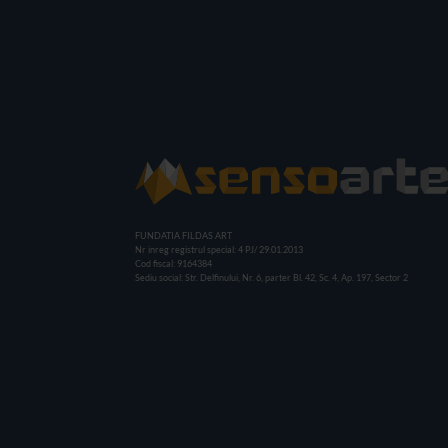
FUNDATIA FILDAS ART
Nr inreg registrul special: 4 PJ/ 29.01.2013
Cod fiscal: 9164384
Sediu social: Str. Delfinului, Nr. 6, parter Bl. 42, Sc. 4, Ap. 197, Sector 2