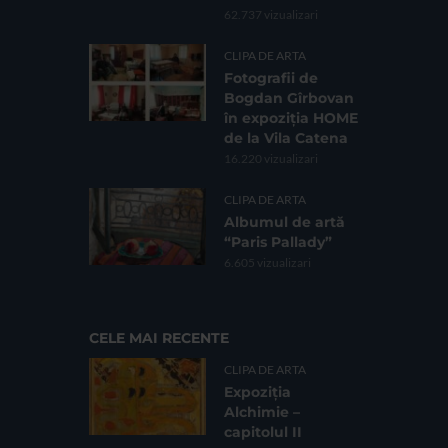
62.737 vizualizari
CLIPA DE ARTA
Fotografii de
Bogdan Gîrbovan
în expoziția HOME
de la Vila Catena
16.220 vizualizari
CLIPA DE ARTA
Albumul de artă
“Paris Pallady”
6.605 vizualizari
CELE MAI RECENTE
CLIPA DE ARTA
Expoziția
Alchimie –
capitolul II