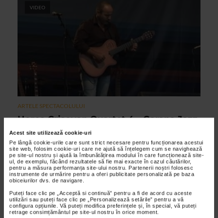
VIDEO
ARTELE SPECTACOLULUI
Horea Crisovan Quartet 4 – Garana Jazz
Festival 2011
Acest site utilizează cookie-uri
Pe lângă cookie-urile care sunt strict necesare pentru funcționarea acestui
27/09/2011
site web, folosim cookie-uri care ne ajută să înțelegem cum se navighează
pe site-ul nostru și ajută la îmbunătățirea modului în care funcționează site-
Horea Crisovan Quartet aduce pe langa bine-cunoscutul
ul, de exemplu, făcând rezultatele să fie mai exacte în cazul căutărilor,
chitarist ce da nume formatiei alti trei instrumentisti foarte
pentru a măsura performanța site-ului nostru. Partenerii noștri folosesc
instrumente de urmărire pentru a oferi publicitate personalizată pe baza
buni: Mario Florescu, Victor Miclaus si Teo Milea.
obiceiurilor dvs. de navigare.
Puteți face clic pe „Acceptă si continuă” pentru a fi de acord cu aceste
utilizări sau puteți face clic pe „Personalizează setările” pentru a vă
configura opțiunile. Vă puteți modifica preferințele și, în special, vă puteți
VIDEO
retrage consimțământul pe site-ul nostru în orice moment.