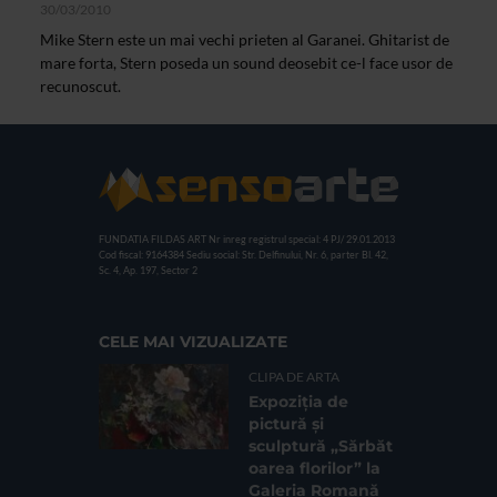
30/03/2010
Mike Stern este un mai vechi prieten al Garanei. Ghitarist de
mare forta, Stern poseda un sound deosebit ce-l face usor de
recunoscut.
FUNDATIA FILDAS ART
Nr inreg registrul special: 4 PJ/ 29.01.2013
Cod fiscal: 9164384
Sediu social: Str. Delfinului, Nr. 6, parter Bl. 42,
Sc. 4, Ap. 197, Sector 2
CELE MAI VIZUALIZATE
CLIPA DE ARTA
Expoziția de
pictură și
sculptură „Sărbăt
oarea florilor” la
Galeria Romană