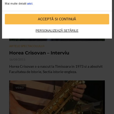
Mai multe detalii
aici
.
ACCEPTĂ SI CONTINUĂ
PERSONALIZEAZĂ SETĂRILE
ARTELE SPECTACOLULUI
Horea Crisovan – Interviu
16/08/2011
Horea Crisovan s-a nascut la Timisoara in 1973 si a absolvit
Facultatea de Istorie, Sectia istorie-engleza.
VIDEO