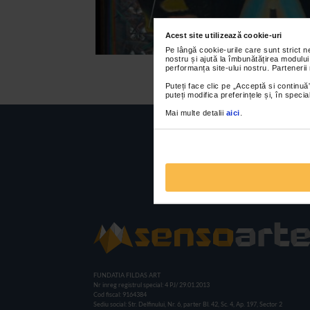
Acest site utilizează cookie-uri
Pe lângă cookie-urile care sunt strict 
nostru și ajută la îmbunătățirea modului
performanța site-ului nostru. Partenerii
Puteți face clic pe „Acceptă si continuă”
puteți modifica preferințele și, în spec
Mai multe detalii
aici
.
FUNDATIA FILDAS ART
Nr inreg registrul special: 4 PJ/ 29.01.2013
Cod fiscal: 9164384
Sediu social: Str. Delfinului, Nr. 6, parter Bl. 42, Sc. 4, Ap. 197, Sector 2