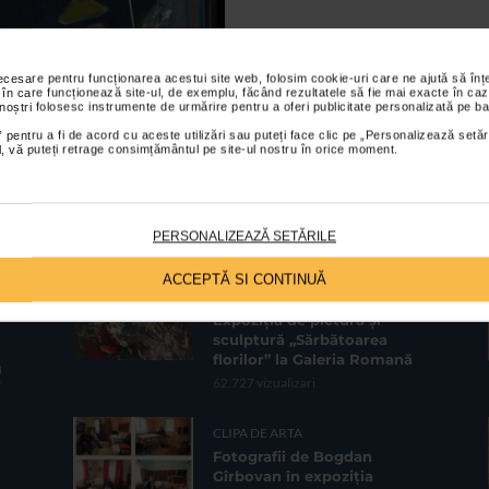
necesare pentru funcționarea acestui site web, folosim cookie-uri care ne ajută să î
 în care funcționează site-ul, de exemplu, făcând rezultatele să fie mai exacte în caz
 noștri folosesc instrumente de urmărire pentru a oferi publicitate personalizată pe ba
 pentru a fi de acord cu aceste utilizări sau puteți face clic pe „Personalizează setăr
ial, vă puteți retrage consimțământul pe site-ul nostru în orice moment.
PERSONALIZEAZĂ SETĂRILE
CELE MAI VIZUALIZATE
ACCEPTĂ SI CONTINUĂ
CLIPA DE ARTA
Expoziția de pictură și
sculptură „Sărbătoarea
florilor” la Galeria Romană
62.727 vizualizari
CLIPA DE ARTA
Fotografii de Bogdan
Gîrbovan în expoziția