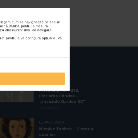
nțelegem cum se navighează pe site-ul
ul căutărilor, pentru a măsura
za obiceiurilor dvs. de navigare.
ile” pentru a vă configura opțiunile. Vă
CELE MAI RECENTE
CLIPA DE ARTA
ARTS and ARTISTS.
Floriama Cândea –
„Invisible Garden #2”
30/07/2026
CLIPA DE ARTA
Nicolae Tonitza – Pictor al
copiilor