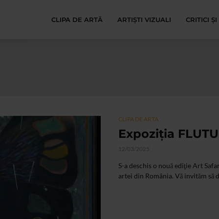
CLIPA DE ARTĂ
ARTIȘTI VIZUALI
CRITICI Ș
CLIPA DE ARTA
Expoziţia FLUTUR
12/03/2025
S-a deschis o nouă ediţie Art Saf
artei din România. Vă invităm să de