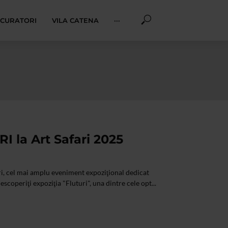
I CURATORI
VILA CATENA
···
I la Art Safari 2025
ari, cel mai amplu eveniment expoziţional dedicat
scoperiţi expoziţia "Fluturi", una dintre cele opt...