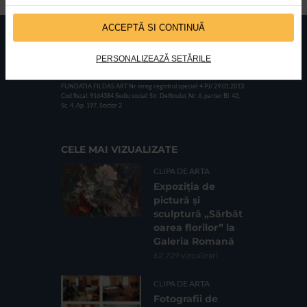
ACCEPTĂ SI CONTINUĂ
PERSONALIZEAZĂ SETĂRILE
FUNDATIA FILDAS ART
Nr inreg registrul special: 4 PJ/ 29.01.2013
Cod fiscal: 9164384
Sediu social: Str. Delfinului, Nr. 6, parter Bl. 42,
Sc. 4, Ap. 197, Sector 2
CELE MAI VIZUALIZATE
CLIPA DE ARTA
Expoziția de
pictură și
sculptură „Sărbăt
oarea florilor” la
Galeria Romană
62.729 vizualizari
CLIPA DE ARTA
Fotografii de