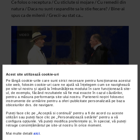
Ce folos o receptura / Cu sticlute si mojare / Cu remedii din
natura / Daca nu sunt raspandite sa le stie fiecare? / Bine-ai
spus ca de milenii / Grecii-au stat ca...
VIDEO
Acest site utilizează cookie-uri
Pe lângă cookie-urile care sunt strict necesare pentru funcționarea acestui
site web, folosim cookie-uri care ne ajută să înțelegem cum se navighează
pe site-ul nostru și ajută la îmbunătățirea modului în care funcționează site-
ul, de exemplu, făcând rezultatele să fie mai exacte în cazul căutărilor,
pentru a măsura performanța site-ului nostru. Partenerii noștri folosesc
ARTELE SPECTACOLULUI
instrumente de urmărire pentru a oferi publicitate personalizată pe baza
obiceiurilor dvs. de navigare.
La Grande Magia, la Teatrul Bulandra
Puteți face clic pe „Acceptă si continuă” pentru a fi de acord cu aceste
26/02/2014
utilizări sau puteți face clic pe „Personalizează setările” pentru a vă
configura opțiunile. Vă puteți modifica preferințele și, în special, vă puteți
Spectacolul Teatrului Bulandra, dupa textul cu acelasi nume
retrage consimțământul pe site-ul nostru în orice moment.
al lui Eduardo de Filippo, ne introduce in culisele lumii
Mai multe detalii
aici
.
spectacolului, acolo unde magia dispare, pentru a...