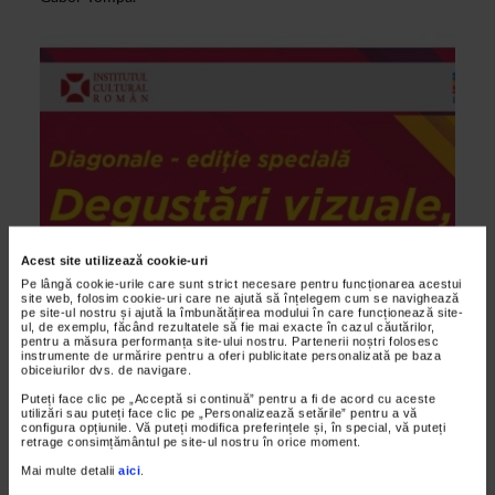
Acest site utilizează cookie-uri
Pe lângă cookie-urile care sunt strict necesare pentru funcționarea acestui
site web, folosim cookie-uri care ne ajută să înțelegem cum se navighează
pe site-ul nostru și ajută la îmbunătățirea modului în care funcționează site-
ul, de exemplu, făcând rezultatele să fie mai exacte în cazul căutărilor,
pentru a măsura performanța site-ului nostru. Partenerii noștri folosesc
instrumente de urmărire pentru a oferi publicitate personalizată pe baza
ALTE MATERIALE
obiceiurilor dvs. de navigare.
Degustari vizuale, sonore si literare
Puteți face clic pe „Acceptă si continuă” pentru a fi de acord cu aceste
utilizări sau puteți face clic pe „Personalizează setările” pentru a vă
12/09/2014
configura opțiunile. Vă puteți modifica preferințele și, în special, vă puteți
retrage consimțământul pe site-ul nostru în orice moment.
Degustari vizuale, sonore si literare de Ziua Europeana a
Mai multe detalii
aici
.
Limbilor la Institutul Cultural Roman. Noi evenimente