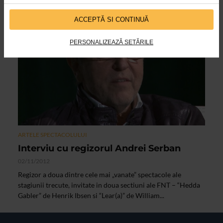
multiculturale in seria Diagonale
ACCEPTĂ SI CONTINUĂ
VIDEO
PERSONALIZEAZĂ SETĂRILE
ARTELE SPECTACOLULUI
Interviu cu regizorul Andrei Serban
02/11/2012
Regizor a doua dintre cele mai „vanate” spectacole ale
stagiunii trecute, invitate in doua sectiuni ale FNT – “Hedda
Gabler” de Henrik Ibsen si “Lear(a)” de William...