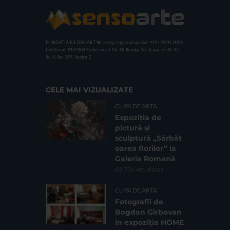
FUNDATIA FILDAS ART
Nr inreg registrul special: 4 PJ/ 29.01.2013
Cod fiscal: 9164384
Sediu social: Str. Delfinului, Nr. 6, parter Bl. 42,
Sc. 4, Ap. 197, Sector 2
CELE MAI VIZUALIZATE
CLIPA DE ARTA
Expoziția de
pictură și
sculptură „Sărbăt
oarea florilor” la
Galeria Romană
62.726 vizualizari
CLIPA DE ARTA
Fotografii de
Bogdan Gîrbovan
în expoziția HOME