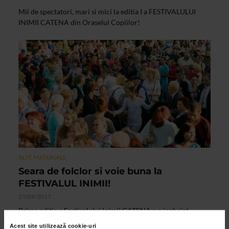
Mii de spectatori, mari si mici la editia I a FESTIVALULUI
INIMII CATENA din Oraselul Copiilor!
ALTE MATERIALE
Seara de folclor si voie buna la
FESTIVALUL INIMII!
25/09/2017
Prima editie a Festivalului Inimii CATENA s-a incheiat
duminica, in Oraselul Copiilor cu seara dedicata muzicii
Acest site utilizează cookie-uri