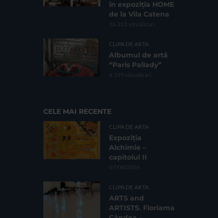
în expoziția HOME
de la Vila Catena
16.215 vizualizari
CLIPA DE ARTA
Albumul de artă
“Paris Pallady”
6.599 vizualizari
CELE MAI RECENTE
CLIPA DE ARTA
Expoziția
Alchimie –
capitolul II
07/08/2026
CLIPA DE ARTA
ARTS and
ARTISTS. Floriama
Cândea –