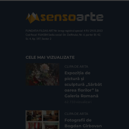
FUNDATIA FILDAS ART
Nr inreg registrul special: 4 PJ/ 29.01.2013
Cod fiscal: 9164384
Sediu social: Str. Delfinului, Nr. 6, parter Bl. 42,
Sc. 4, Ap. 197, Sector 2
CELE MAI VIZUALIZATE
CLIPA DE ARTA
Expoziția de
pictură și
sculptură „Sărbăt
oarea florilor” la
Galeria Romană
62.733 vizualizari
CLIPA DE ARTA
Fotografii de
Bogdan Gîrbovan