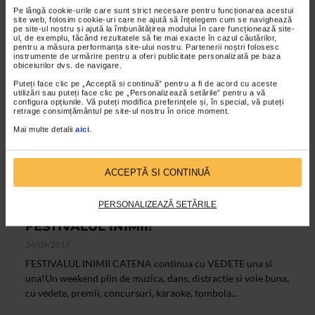
populare si de petrecere!
Pe lângă cookie-urile care sunt strict necesare pentru funcționarea acestui
site web, folosim cookie-uri care ne ajută să înțelegem cum se navighează
pe site-ul nostru și ajută la îmbunătățirea modului în care funcționează site-
ul, de exemplu, făcând rezultatele să fie mai exacte în cazul căutărilor,
pentru a măsura performanța site-ului nostru. Partenerii noștri folosesc
instrumente de urmărire pentru a oferi publicitate personalizată pe baza
obiceiurilor dvs. de navigare.
Puteți face clic pe „Acceptă si continuă” pentru a fi de acord cu aceste
utilizări sau puteți face clic pe „Personalizează setările” pentru a vă
configura opțiunile. Vă puteți modifica preferințele și, în special, vă puteți
retrage consimțământul pe site-ul nostru în orice moment.
Mai multe detalii
aici
.
ACCEPTĂ SI CONTINUĂ
ALTE MATERIALE
PERSONALIZEAZĂ SETĂRILE
CATENA a umplut Oraselul Copiilor la
FESTIVALUL INIMII!
24/09/2017
FESTIVALUL INIMII CATENA continua cu VEDETE una si
una!Un weekend plin de muzica, dans, distractie si voie buna,
cu vedete, premii, concursuri, karaoke, tombola...