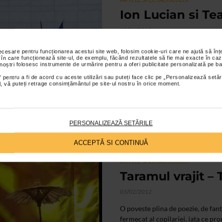
Ion Lucian si Tea
27/04/2012
Evenimentul de pe 22 aprilie, are
necesare pentru funcționarea acestui site web, folosim cookie-uri care ne ajută să î
Teatrului Excelsior si ziua in car
 în care funcționează site-ul, de exemplu, făcând rezultatele să fie mai exacte în caz
 noștri folosesc instrumente de urmărire pentru a oferi publicitate personalizată pe ba
 pentru a fi de acord cu aceste utilizări sau puteți face clic pe „Personalizează setăr
ial, vă puteți retrage consimțământul pe site-ul nostru în orice moment.
PERSONALIZEAZĂ SETĂRILE
ACCEPTĂ SI CONTINUĂ
ARTELE SPECTACOLULUI
Taramul vrajit – 
03/02/2012
O poveste plina de poezie, de fant
fermecat al copilariei, iata ce pr