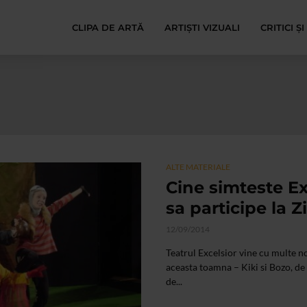
CLIPA DE ARTĂ
ARTIȘTI VIZUALI
CRITICI Ș
ALTE MATERIALE
Cine simteste Ex
sa participe la Z
12/09/2014
Teatrul Excelsior vine cu multe n
aceasta toamna – Kiki si Bozo, de
de...