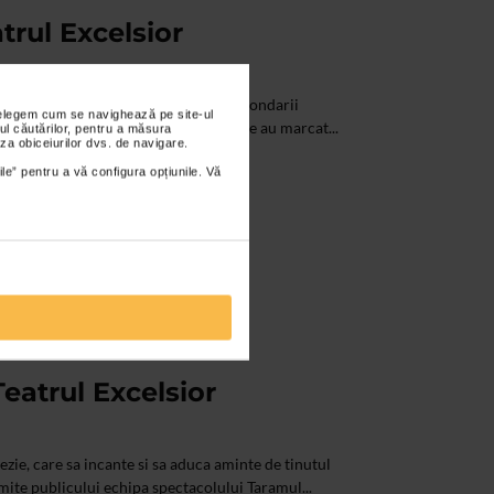
trul Excelsior
 dubla semnificatie - marcheaza ziua fondarii
nțelegem cum se navighează pe site-ul
e s-a nascut Ion Lucian. Persoanele care au marcat...
ul căutărilor, pentru a măsura
za obiceiurilor dvs. de navigare.
ile” pentru a vă configura opțiunile. Vă
Teatrul Excelsior
ezie, care sa incante si sa aduca aminte de tinutul
omite publicului echipa spectacolului Taramul...