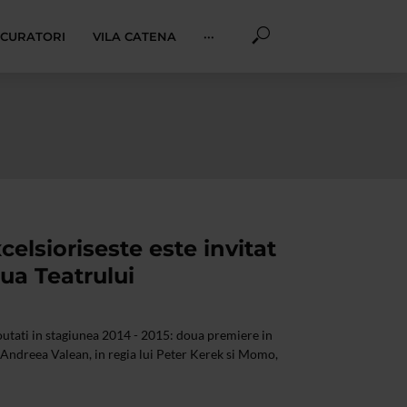
I CURATORI
VILA CATENA
···
celsioriseste este invitat
iua Teatrului
outati in stagiunea 2014 - 2015: doua premiere in
 Andreea Valean, in regia lui Peter Kerek si Momo,