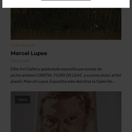
CLIPA DE ARTA
Marcel Lupse
23/11/2010
Elite Art Gallery gazduieste expozitia personala de
pictura/obiect GRATIA. FLORI DE LEAC a cunoscutului artist
plastic Marcel Lupse. Expozitia este deschisa la Galeriile...
VIDEO