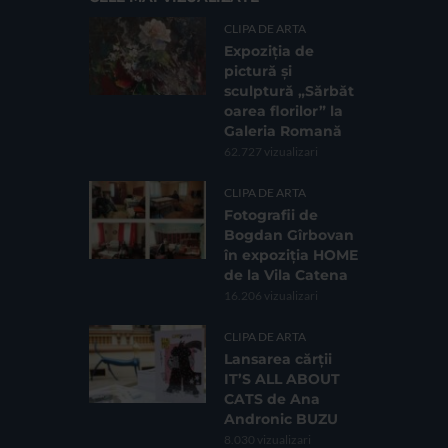
CLIPA DE ARTA
Expoziția de
pictură și
sculptură „Sărbăt
oarea florilor” la
Galeria Romană
62.727 vizualizari
CLIPA DE ARTA
Fotografii de
Bogdan Gîrbovan
în expoziția HOME
de la Vila Catena
16.206 vizualizari
CLIPA DE ARTA
Lansarea cărții
IT’S ALL ABOUT
CATS de Ana
Andronic BUZU
8.030 vizualizari