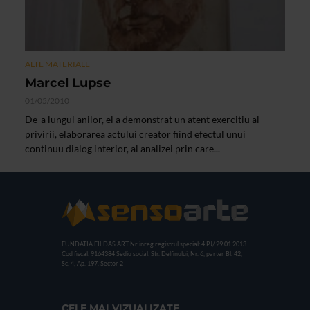
ALTE MATERIALE
Marcel Lupse
01/05/2010
De-a lungul anilor, el a demonstrat un atent exercitiu al
privirii, elaborarea actului creator fiind efectul unui
continuu dialog interior, al analizei prin care...
FUNDATIA FILDAS ART
Nr inreg registrul special: 4 PJ/ 29.01.2013
Cod fiscal: 9164384
Sediu social: Str. Delfinului, Nr. 6, parter Bl. 42,
Sc. 4, Ap. 197, Sector 2
CELE MAI VIZUALIZATE