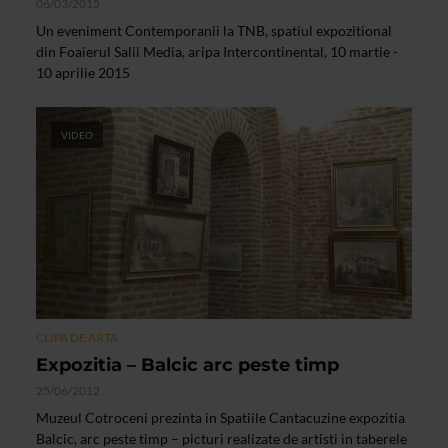
06/03/2015
Un eveniment Contemporanii la TNB, spatiul expozitional
din Foaierul Salii Media, aripa Intercontinental, 10 martie -
10 aprilie 2015
VIDEO
CLIPA DE ARTA
Expozitia – Balcic arc peste timp
25/06/2012
Muzeul Cotroceni prezinta in Spatiile Cantacuzine expozitia
Balcic, arc peste timp – picturi realizate de artisti in taberele