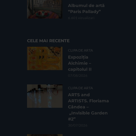
Albumul de artă
“Paris Pallady”
6.601 vizualizari
CELE MAI RECENTE
CLIPA DE ARTA
Expoziția
Alchimie –
capitolul II
07/08/2026
CLIPA DE ARTA
ARTS and
ARTISTS. Floriama
Cândea –
„Invisible Garden
#2”
30/07/2026