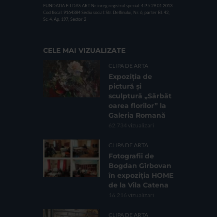
FUNDATIA FILDAS ART
Nr inreg registrul special: 4 PJ/ 29.01.2013
Cod fiscal: 9164384
Sediu social: Str. Delfinului, Nr. 6, parter Bl. 42,
Sc. 4, Ap. 197, Sector 2
CELE MAI VIZUALIZATE
CLIPA DE ARTA
Expoziția de
pictură și
sculptură „Sărbăt
oarea florilor” la
Galeria Romană
62.734 vizualizari
CLIPA DE ARTA
Fotografii de
Bogdan Gîrbovan
în expoziția HOME
de la Vila Catena
16.216 vizualizari
CLIPA DE ARTA