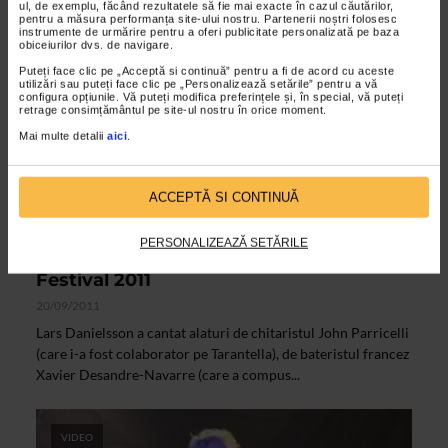
ul, de exemplu, făcând rezultatele să fie mai exacte în cazul căutărilor,
pentru a măsura performanța site-ului nostru. Partenerii noștri folosesc
VIDEO
instrumente de urmărire pentru a oferi publicitate personalizată pe baza
obiceiurilor dvs. de navigare.
Puteți face clic pe „Acceptă si continuă” pentru a fi de acord cu aceste
utilizări sau puteți face clic pe „Personalizează setările” pentru a vă
configura opțiunile. Vă puteți modifica preferințele și, în special, vă puteți
retrage consimțământul pe site-ul nostru în orice moment.
Mai multe detalii
aici
.
ACCEPTĂ SI CONTINUĂ
ARTELE SPECTACOLULUI
PERSONALIZEAZĂ SETĂRILE
Lars Danielsson Project 4 – Garana Jazz
Festival 2011
20/09/2011
Lars Danielsson a cantat alaturi de chitaristul John Parricelli
(care i-a fost colaborator pe Tarantella), de bateristul francez
Xavier Desandre-Navarre (care a compus...
VIDEO