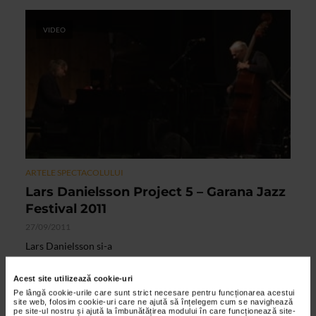
VIDEO
ARTELE SPECTACOLULUI
Lars Danielsson Project 5 – Garana Jazz
Festival 2011
27/09/2011
Lars Danielsson si-a
facut educatia muzicala la Conservatorul de Muzica din
Gothenburg. El canta la
Acest site utilizează cookie-uri
contrabas, bas electric si violoncel.
Pe lângă cookie-urile care sunt strict necesare pentru funcționarea acestui
site web, folosim cookie-uri care ne ajută să înțelegem cum se navighează
pe site-ul nostru și ajută la îmbunătățirea modului în care funcționează site-