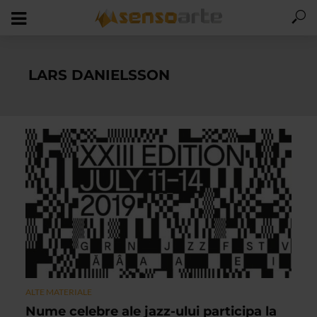
LARS DANIELSSON
ALTE MATERIALE
Nume celebre ale jazz-ului participa la