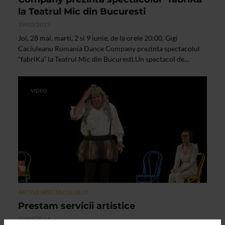
la Teatrul Mic din Bucuresti
19/05/2015
Joi, 28 mai, marti, 2 si 9 iunie, de la orele 20:00, Gigi
Caciuleanu Romania Dance Company prezinta spectacolul
“fabriKa” la Teatrul Mic din Bucuresti.Un spectacol de...
VIDEO
ARTELE SPECTACOLULUI
Prestam servicii artistice
22/05/2014