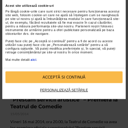
De Chris Simion. Adica inca o piesa scrisa si regizata de
Acest site utilizează cookie-uri
aceasta talentata femeie care continua sa puna in scena
Pe lângă cookie-urile care sunt strict necesare pentru funcționarea acestui
site web, folosim cookie-uri care ne ajută să înțelegem cum se navighează
subiecte sensibile. De data aceasta e vorba despre ne...
pe site-ul nostru și ajută la îmbunătățirea modului în care funcționează site-
ul, de exemplu, făcând rezultatele să fie mai exacte în cazul căutărilor,
pentru a măsura performanța site-ului nostru. Partenerii noștri folosesc
instrumente de urmărire pentru a oferi publicitate personalizată pe baza
obiceiurilor dvs. de navigare.
Puteți face clic pe „Acceptă si continuă” pentru a fi de acord cu aceste
utilizări sau puteți face clic pe „Personalizează setările” pentru a vă
configura opțiunile. Vă puteți modifica preferințele și, în special, vă puteți
retrage consimțământul pe site-ul nostru în orice moment.
Mai multe detalii
aici
.
ACCEPTĂ SI CONTINUĂ
PERSONALIZEAZĂ SETĂRILE
ALTE MATERIALE
“Prestam servicii artistice” – Premiera la
Teatrul de Comedie
15/05/2014
Vineri 16 mai 2014, ora 20.00, la Teatrul de Comedie va avea
loc premiera oficiala a spectacolului “Prestam servicii