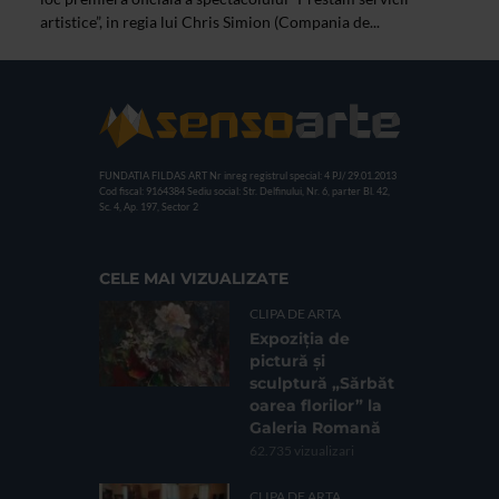
artistice”, in regia lui Chris Simion (Compania de...
FUNDATIA FILDAS ART
Nr inreg registrul special: 4 PJ/ 29.01.2013
Cod fiscal: 9164384
Sediu social: Str. Delfinului, Nr. 6, parter Bl. 42,
Sc. 4, Ap. 197, Sector 2
CELE MAI VIZUALIZATE
CLIPA DE ARTA
Expoziția de
pictură și
sculptură „Sărbăt
oarea florilor” la
Galeria Romană
62.735 vizualizari
CLIPA DE ARTA