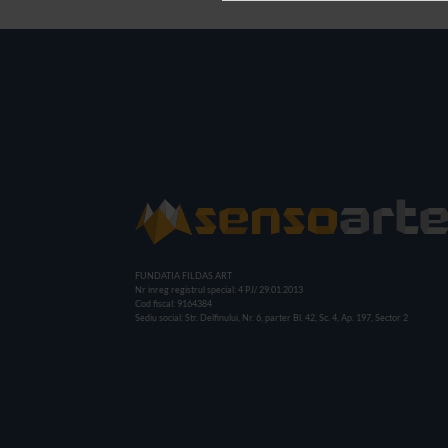
FUNDATIA FILDAS ART
Nr inreg registrul special: 4 PJ/ 29.01.2013
Cod fiscal: 9164384
Sediu social: Str. Delfinului, Nr. 6, parter Bl. 42, Sc. 4, Ap. 197, Sector 2