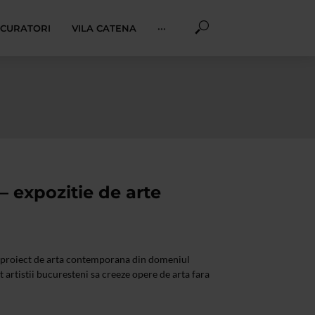
I CURATORI
VILA CATENA
···
– expozitie de arte
n proiect de arta contemporana din domeniul
 artistii bucuresteni sa creeze opere de arta fara