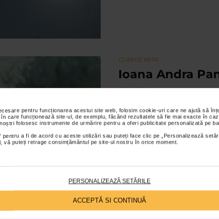
CLIPA DE ARTA
Ioana Andra Pa
23/04/2010
Sub titlul ,,Peisaje la Cornu", ar
necesare pentru funcționarea acestui site web, folosim cookie-uri care ne ajută să î
speciala a creatiei sale, peisajul 
 în care funcționează site-ul, de exemplu, făcând rezultatele să fie mai exacte în caz
 noștri folosesc instrumente de urmărire pentru a oferi publicitate personalizată pe ba
momentului...
 pentru a fi de acord cu aceste utilizări sau puteți face clic pe „Personalizează setăr
ial, vă puteți retrage consimțământul pe site-ul nostru în orice moment.
PERSONALIZEAZĂ SETĂRILE
ACCEPTĂ SI CONTINUĂ