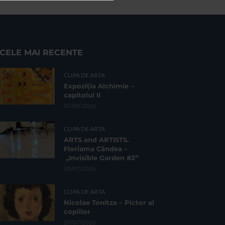
CELE MAI RECENTE
CLIPA DE ARTA
Expoziția Alchimie –
capitolul II
07/08/2026
CLIPA DE ARTA
ARTS and ARTISTS.
Floriama Cândea –
„Invisible Garden #2”
30/07/2026
CLIPA DE ARTA
Nicolae Tonitza – Pictor al
copiilor
29/07/2026