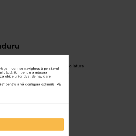
nduru
tista Ioana Andra Panduru ne dezvaluie o latura
nțelegem cum se navighează pe site-ul
pictat in plein-air, impregnat cu emotia
ul căutărilor, pentru a măsura
za obiceiurilor dvs. de navigare.
ile” pentru a vă configura opțiunile. Vă