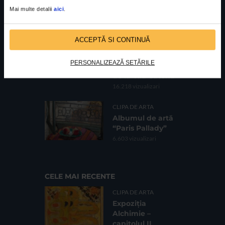
Galeria Romană
Mai multe detalii
aici
.
62.736 vizualizari
CLIPA DE ARTA
ACCEPTĂ SI CONTINUĂ
Fotografii de
Bogdan Gîrbovan
PERSONALIZEAZĂ SETĂRILE
în expoziția HOME
de la Vila Catena
16.218 vizualizari
CLIPA DE ARTA
Albumul de artă
“Paris Pallady”
6.603 vizualizari
CELE MAI RECENTE
CLIPA DE ARTA
Expoziția
Alchimie –
capitolul II