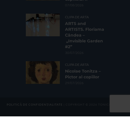
07/08/2026
CLIPA DE ARTA
ARTS and
ARTISTS. Floriama
Cândea –
„Invisible Garden
#2”
30/07/2026
CLIPA DE ARTA
Nicolae Tonitza –
Pictor al copiilor
29/07/2026
POLITICĂ DE CONFIDENȚIALITATE
| COPYRIGHT © 2026 TONICA GROUP