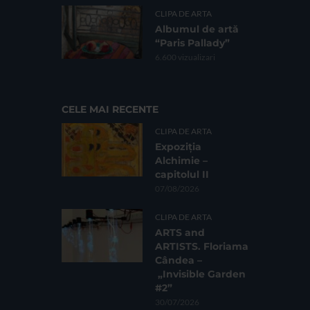
CLIPA DE ARTA
Albumul de artă
“Paris Pallady”
6.600 vizualizari
CELE MAI RECENTE
CLIPA DE ARTA
Expoziția
Alchimie –
capitolul II
07/08/2026
CLIPA DE ARTA
ARTS and
ARTISTS. Floriama
Cândea –
„Invisible Garden
#2”
30/07/2026