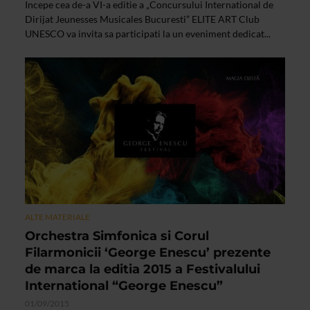
Incepe cea de-a VI-a editie a „Concursului International de
Dirijat Jeunesses Musicales Bucuresti” ELITE ART Club
UNESCO va invita sa participati la un eveniment dedicat...
ALTE MATERIALE
Orchestra Simfonica si Corul
Filarmonicii ‘George Enescu’ prezente
de marca la editia 2015 a Festivalului
International “George Enescu”
01/09/2015