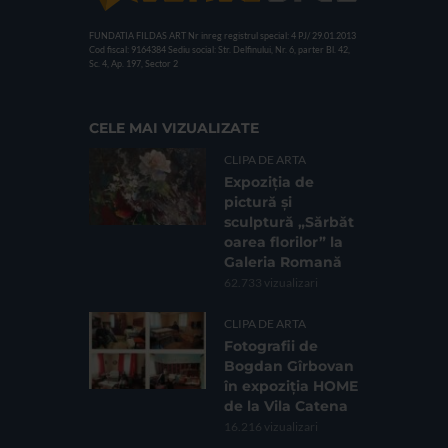
FUNDATIA FILDAS ART
Nr inreg registrul special: 4 PJ/ 29.01.2013
Cod fiscal: 9164384
Sediu social: Str. Delfinului, Nr. 6, parter Bl. 42,
Sc. 4, Ap. 197, Sector 2
CELE MAI VIZUALIZATE
CLIPA DE ARTA
Expoziția de
pictură și
sculptură „Sărbăt
oarea florilor” la
Galeria Romană
62.733 vizualizari
CLIPA DE ARTA
Fotografii de
Bogdan Gîrbovan
în expoziția HOME
de la Vila Catena
16.216 vizualizari