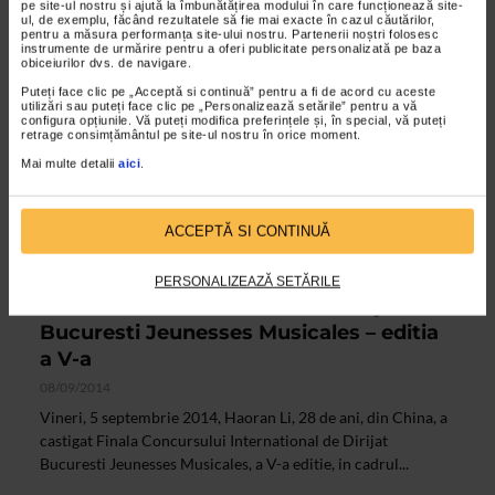
pe site-ul nostru și ajută la îmbunătățirea modului în care funcționează site-
ul, de exemplu, făcând rezultatele să fie mai exacte în cazul căutărilor,
pentru a măsura performanța site-ului nostru. Partenerii noștri folosesc
instrumente de urmărire pentru a oferi publicitate personalizată pe baza
obiceiurilor dvs. de navigare.
Puteți face clic pe „Acceptă si continuă” pentru a fi de acord cu aceste
utilizări sau puteți face clic pe „Personalizează setările” pentru a vă
configura opțiunile. Vă puteți modifica preferințele și, în special, vă puteți
retrage consimțământul pe site-ul nostru în orice moment.
Mai multe detalii
aici
.
ACCEPTĂ SI CONTINUĂ
ALTE MATERIALE
Haoran Li, marele castigator al
PERSONALIZEAZĂ SETĂRILE
Concursului International de Dirijat
Bucuresti Jeunesses Musicales – editia
a V-a
08/09/2014
Vineri, 5 septembrie 2014, Haoran Li, 28 de ani, din China, a
castigat Finala Concursului International de Dirijat
Bucuresti Jeunesses Musicales, a V-a editie, in cadrul...