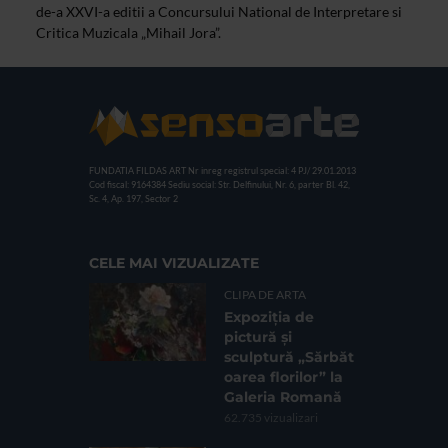
de-a XXVI-a editii a Concursului National de Interpretare si
Critica Muzicala „Mihail Jora”.
FUNDATIA FILDAS ART
Nr inreg registrul special: 4 PJ/ 29.01.2013
Cod fiscal: 9164384
Sediu social: Str. Delfinului, Nr. 6, parter Bl. 42,
Sc. 4, Ap. 197, Sector 2
CELE MAI VIZUALIZATE
CLIPA DE ARTA
Expoziția de
pictură și
sculptură „Sărbăt
oarea florilor” la
Galeria Romană
62.735 vizualizari