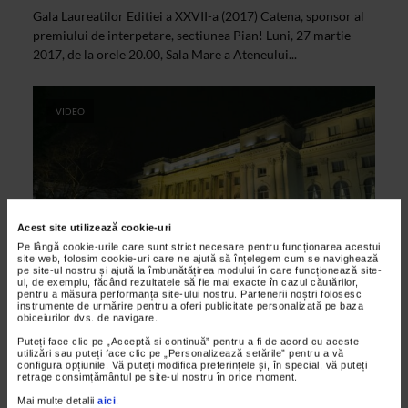
Gala Laureatilor Editiei a XXVII-a (2017) Catena, sponsor al
premiului de interpetare, sectiunea Pian! Luni, 27 martie
2017, de la orele 20.00, Sala Mare a Ateneului...
VIDEO
Acest site utilizează cookie-uri
Pe lângă cookie-urile care sunt strict necesare pentru funcționarea acestui
site web, folosim cookie-uri care ne ajută să înțelegem cum se navighează
pe site-ul nostru și ajută la îmbunătățirea modului în care funcționează site-
ul, de exemplu, făcând rezultatele să fie mai exacte în cazul căutărilor,
pentru a măsura performanța site-ului nostru. Partenerii noștri folosesc
ARTELE SPECTACOLULUI
instrumente de urmărire pentru a oferi publicitate personalizată pe baza
Concert extraodinar la Muzeul National
obiceiurilor dvs. de navigare.
de Arta al Romaniei
Puteți face clic pe „Acceptă si continuă” pentru a fi de acord cu aceste
utilizări sau puteți face clic pe „Personalizează setările” pentru a vă
29/11/2016
configura opțiunile. Vă puteți modifica preferințele și, în special, vă puteți
retrage consimțământul pe site-ul nostru în orice moment.
Sala Tronului a Muzeului National de Arta al Romaniei a
Mai multe detalii
aici
.