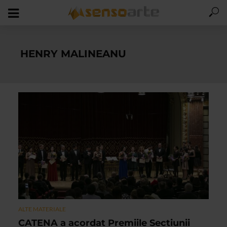
HENRY MALINEANU
ALTE MATERIALE
CATENA a acordat Premiile Sectiunii