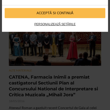
gazduit un eveniment cu totul special, ocazionat de
prezentarea de catre Calin Stegerean, noul director al uneia...
ACCEPTĂ SI CONTINUĂ
PERSONALIZEAZĂ SETĂRILE
ALTE MATERIALE
CATENA, Farmacia Inimii a premiat
castigatorul Sectiunii Pian al
Concursului National de Interpretare si
Critica Muzicala „Mihail Jora”
18/05/2016
Ateneul Roman a gazduit recent Concertul de Gala al celei