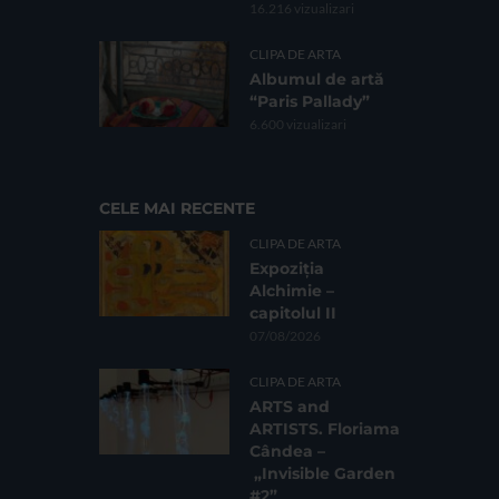
16.216 vizualizari
CLIPA DE ARTA
Albumul de artă
“Paris Pallady”
6.600 vizualizari
CELE MAI RECENTE
CLIPA DE ARTA
Expoziția
Alchimie –
capitolul II
07/08/2026
CLIPA DE ARTA
ARTS and
ARTISTS. Floriama
Cândea –
„Invisible Garden
#2”