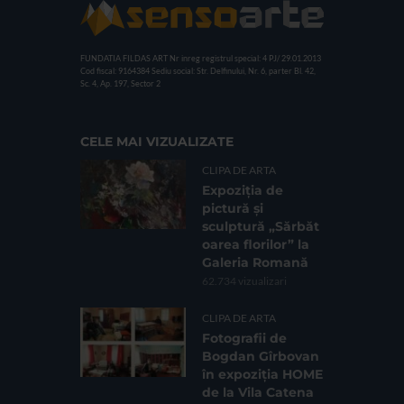
FUNDATIA FILDAS ART
Nr inreg registrul special: 4 PJ/ 29.01.2013
Cod fiscal: 9164384
Sediu social: Str. Delfinului, Nr. 6, parter Bl. 42,
Sc. 4, Ap. 197, Sector 2
CELE MAI VIZUALIZATE
CLIPA DE ARTA
Expoziția de
pictură și
sculptură „Sărbăt
oarea florilor” la
Galeria Romană
62.734 vizualizari
CLIPA DE ARTA
Fotografii de
Bogdan Gîrbovan
în expoziția HOME
de la Vila Catena