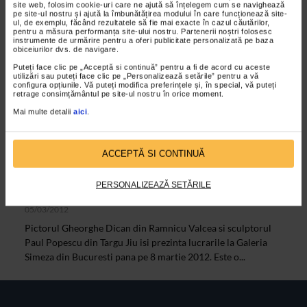
site web, folosim cookie-uri care ne ajută să înțelegem cum se navighează
pe site-ul nostru și ajută la îmbunătățirea modului în care funcționează site-
ul, de exemplu, făcând rezultatele să fie mai exacte în cazul căutărilor,
pentru a măsura performanța site-ului nostru. Partenerii noștri folosesc
VIDEO
instrumente de urmărire pentru a oferi publicitate personalizată pe baza
obiceiurilor dvs. de navigare.
Puteți face clic pe „Acceptă si continuă” pentru a fi de acord cu aceste
utilizări sau puteți face clic pe „Personalizează setările” pentru a vă
configura opțiunile. Vă puteți modifica preferințele și, în special, vă puteți
retrage consimțământul pe site-ul nostru în orice moment.
Mai multe detalii
aici
.
ACCEPTĂ SI CONTINUĂ
CLIPA DE ARTA
PERSONALIZEAZĂ SETĂRILE
Gheorghe Dican si Paul Popescu
05/03/2012
Pictorul Gheorghe Dican din Ramnicu Valcea si sculptorul
Paul Popescu din Targu Jiu isi prezinta lucrarile la Galeria
Simeza din Bucuresti pana pe 8 martie 2012. Este o...