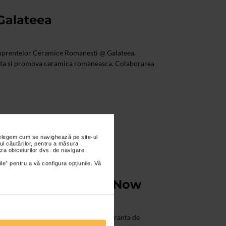
alateea
Amprentelor Ceramice Romanesti @ Galateea.
enta si promova ceramica romaneasca. Colaborarea
nțelegem cum se navighează pe site-ul
ul căutărilor, pentru a măsura
za obiceiurilor dvs. de navigare.
ile” pentru a vă configura opțiunile. Vă
nationala Ceramics Now
ta Ceramics Now este o expozitie itineranta de