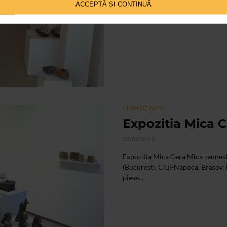
ceramica contemporana si prezinta
ACCEPTĂ SI CONTINUĂ
revistei...
CLIPA DE ARTA
Expozitia Mica 
22/02/2012
Expozitia Mica Cera Mica reunest
(Bucuresti, Cluj-Napoca, Brasov,
piese...