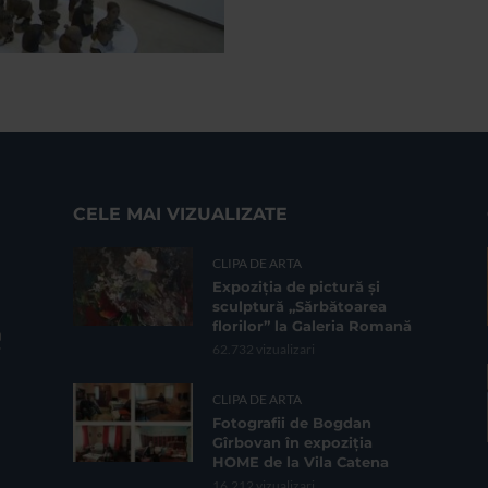
CELE MAI VIZUALIZATE
CLIPA DE ARTA
Expoziția de pictură și
sculptură „Sărbătoarea
florilor” la Galeria Romană
62.732 vizualizari
CLIPA DE ARTA
Fotografii de Bogdan
Gîrbovan în expoziția
HOME de la Vila Catena
16.212 vizualizari