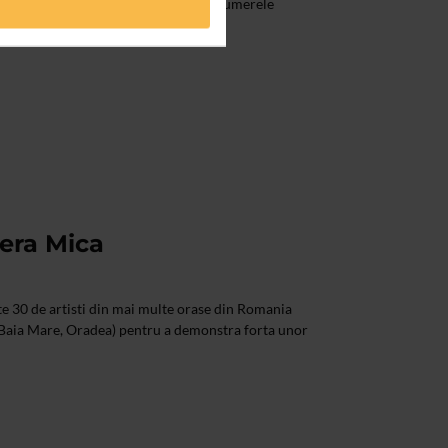
 lucrari ale artistilor care apar in numerele
Cera Mica
e 30 de artisti din mai multe orase din Romania
 Baia Mare, Oradea) pentru a demonstra forta unor