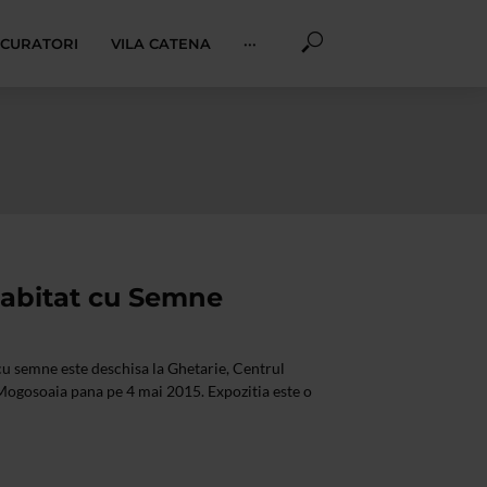
I CURATORI
VILA CATENA
···
abitat cu Semne
u semne este deschisa la Ghetarie, Centrul
Mogosoaia pana pe 4 mai 2015. Expozitia este o