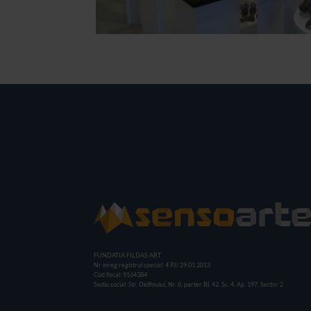
FUNDATIA FILDAS ART
Nr inreg registrul special: 4 PJ/ 29.01.2013
Cod fiscal: 9164384
Sediu social: Str. Delfinului, Nr. 6, parter Bl. 42, Sc. 4, Ap. 197, Sector 2