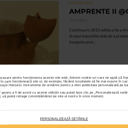
CLIPA DE ARTA
AMPRENTE II @G
16/01/2015
Continua in 2015 editia a IIa a 
Scopul expozitiei este de a prez
inceputa anul...
necesare pentru funcționarea acestui site web, folosim cookie-uri care ne ajută să î
 în care funcționează site-ul, de exemplu, făcând rezultatele să fie mai exacte în caz
 noștri folosesc instrumente de urmărire pentru a oferi publicitate personalizată pe ba
 pentru a fi de acord cu aceste utilizări sau puteți face clic pe „Personalizează setăr
CLIPA DE ARTA
ial, vă puteți retrage consimțământul pe site-ul nostru în orice moment.
Expozitie inter
04/05/2012
PERSONALIZEAZĂ SETĂRILE
Expozitia internationala intitula