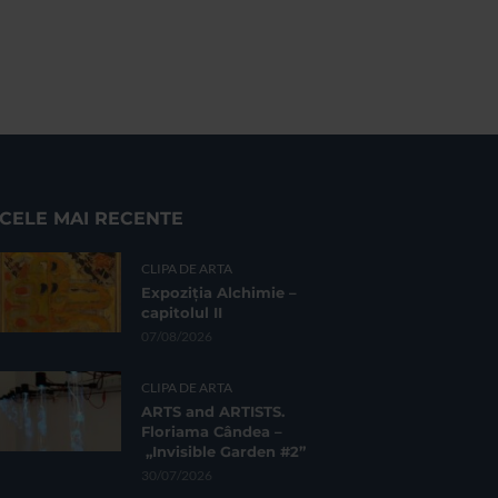
CELE MAI RECENTE
CLIPA DE ARTA
Expoziția Alchimie –
capitolul II
07/08/2026
CLIPA DE ARTA
ARTS and ARTISTS.
Floriama Cândea –
„Invisible Garden #2”
30/07/2026