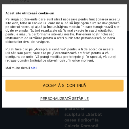
02/09/2014
Nu poți decat sa te inclini in fata unor evenimente precum
Acest site utilizează cookie-uri
Concursul si Festivalul Enescu - Elisabeth Leonskaja,
Pe lângă cookie-urile care sunt strict necesare pentru funcționarea acestui
pianista.
site web, folosim cookie-uri care ne ajută să înțelegem cum se navighează
pe site-ul nostru și ajută la îmbunătățirea modului în care funcționează site-
ul, de exemplu, făcând rezultatele să fie mai exacte în cazul căutărilor,
pentru a măsura performanța site-ului nostru. Partenerii noștri folosesc
instrumente de urmărire pentru a oferi publicitate personalizată pe baza
obiceiurilor dvs. de navigare.
Puteți face clic pe „Acceptă si continuă” pentru a fi de acord cu aceste
utilizări sau puteți face clic pe „Personalizează setările” pentru a vă
configura opțiunile. Vă puteți modifica preferințele și, în special, vă puteți
retrage consimțământul pe site-ul nostru în orice moment.
FUNDATIA FILDAS ART
Nr inreg registrul special: 4 PJ/ 29.01.2013
Cod fiscal: 9164384
Sediu social: Str. Delfinului, Nr. 6, parter Bl. 42,
Mai multe detalii
aici
.
Sc. 4, Ap. 197, Sector 2
ACCEPTĂ SI CONTINUĂ
CELE MAI VIZUALIZATE
CLIPA DE ARTA
PERSONALIZEAZĂ SETĂRILE
Expoziția de
pictură și
sculptură „Sărbăt
oarea florilor” la
Galeria Romană