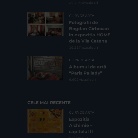
62.735 vizualizari
CLIPA DE ARTA
Fotografii de
Bogdan Gîrbovan
în expoziția HOME
de la Vila Catena
16.217 vizualizari
CLIPA DE ARTA
Albumul de artă
“Paris Pallady”
6.602 vizualizari
CELE MAI RECENTE
CLIPA DE ARTA
Expoziția
Alchimie –
capitolul II
07/08/2026