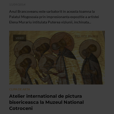
11/09/2014
Anul Brancoveanu este sarbatorit in aceasta toamna la
Palatul Mogosoaia prin impresionanta expozitie a artistei
Elena Murariu intitulata Puterea viziunii, inchinata...
VIDEO
CLIPA DE ARTA
Atelier international de pictura
bisericeasca la Muzeul National
Cotroceni