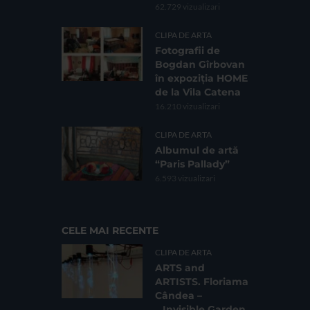
62.729 vizualizari
CLIPA DE ARTA
Fotografii de
Bogdan Gîrbovan
în expoziția HOME
de la Vila Catena
16.210 vizualizari
CLIPA DE ARTA
Albumul de artă
“Paris Pallady”
6.593 vizualizari
CELE MAI RECENTE
CLIPA DE ARTA
ARTS and
ARTISTS. Floriama
Cândea –
„Invisible Garden