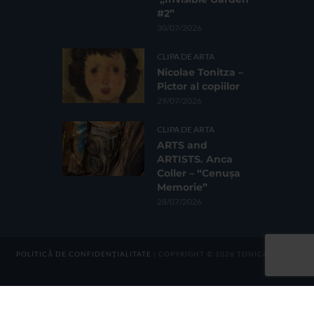
#2”
30/07/2026
CLIPA DE ARTA
Nicolae Tonitza –
Pictor al copiilor
29/07/2026
CLIPA DE ARTA
ARTS and
ARTISTS. Anca
Coller – “Cenușa
Memorie”
28/07/2026
POLITICĂ DE CONFIDENȚIALITATE
| COPYRIGHT © 2026 TONICA GROUP