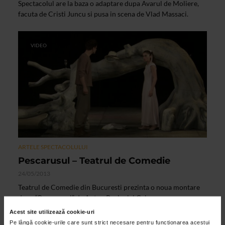
Spectacolul are la baza o adaptare dupa Avarul de Moliere,
facuta de Cristi Juncu si pusa in scena de Vlad Massaci.
VIDEO
ARTELE SPECTACOLULUI
Pescarusul – Teatrul de Comedie
24/05/2013
Teatrul de Comedie din Bucuresti prezinta o noua montare
dupa “Pescarusul” de Anton Pavlovici Cehov.
Acest site utilizează cookie-uri
Pe lângă cookie-urile care sunt strict necesare pentru funcționarea acestui