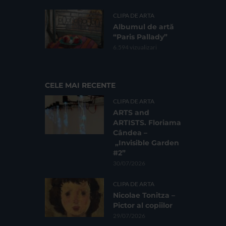
CLIPA DE ARTA
Albumul de artă
“Paris Pallady”
6.594 vizualizari
CELE MAI RECENTE
CLIPA DE ARTA
ARTS and
ARTISTS. Floriama
Cândea –
„Invisible Garden
#2”
30/07/2026
CLIPA DE ARTA
Nicolae Tonitza –
Pictor al copiilor
29/07/2026