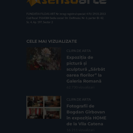
FUNDATIA FILDAS ART
Nr inreg registrul special: 4 PJ/ 29.01.2013
Cod fiscal: 9164384
Sediu social: Str. Delfinului, Nr. 6, parter Bl. 42,
Sc. 4, Ap. 197, Sector 2
CELE MAI VIZUALIZATE
CLIPA DE ARTA
Expoziția de
pictură și
sculptură „Sărbăt
oarea florilor” la
Galeria Romană
62.730 vizualizari
CLIPA DE ARTA
Fotografii de
Bogdan Gîrbovan
în expoziția HOME
de la Vila Catena
16.211 vizualizari