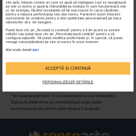
site web, folosim cookie-uri care ne ajută să înțelegem cum se navighează
VIDEO
pe site-ul nostru și ajută la îmbunătățirea modului în care funcționează site-
ul, de exemplu, făcând rezultatele să fie mai exacte în cazul căutărilor,
pentru a măsura performanța site-ului nostru. Partenerii noștri folosesc
instrumente de urmărire pentru a oferi publicitate personalizată pe baza
obiceiurilor dvs. de navigare.
Puteți face clic pe „Acceptă si continuă” pentru a fi de acord cu aceste
utilizări sau puteți face clic pe „Personalizează setările” pentru a vă
configura opțiunile. Vă puteți modifica preferințele și, în special, vă puteți
retrage consimțământul pe site-ul nostru în orice moment.
Mai multe detalii
aici
.
ALTE MATERIALE
ACCEPTĂ SI CONTINUĂ
O scrisoare pierduta – Teatrul de
Comedie
PERSONALIZEAZĂ SETĂRILE
15/03/2012
“Scrisoarea pierduta” in viziunea scenica a lui Alexandru
Dabija te determina sa constientizezi toate ideile
preconcepute pe care le avem despre Caragiale.