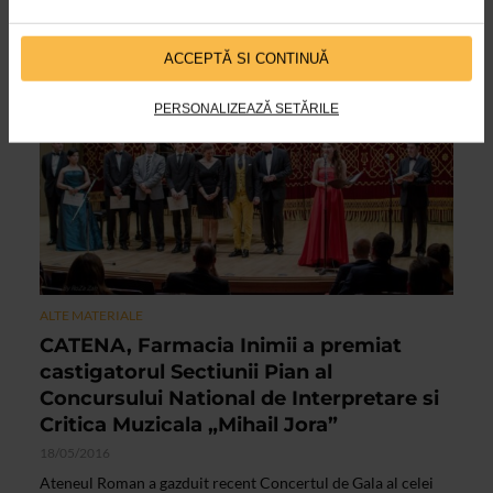
gazduit un eveniment cu totul special, ocazionat de
prezentarea de catre Calin Stegerean, noul director al uneia...
ACCEPTĂ SI CONTINUĂ
PERSONALIZEAZĂ SETĂRILE
ALTE MATERIALE
CATENA, Farmacia Inimii a premiat
castigatorul Sectiunii Pian al
Concursului National de Interpretare si
Critica Muzicala „Mihail Jora”
18/05/2016
Ateneul Roman a gazduit recent Concertul de Gala al celei