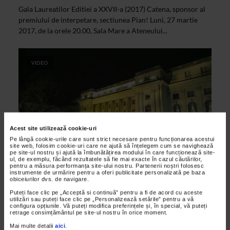
Gala Laureatilor Editiei a XXVII-a (2017) Catena, sponsor al
premiului de interpetare, sectiunea Pian! Luni, 27 martie
2017, de la orele 20.00, Sala Mare a Ateneului...
VIDEO
Acest site utilizează cookie-uri
Pe lângă cookie-urile care sunt strict necesare pentru funcționarea acestui
site web, folosim cookie-uri care ne ajută să înțelegem cum se navighează
pe site-ul nostru și ajută la îmbunătățirea modului în care funcționează site-
ul, de exemplu, făcând rezultatele să fie mai exacte în cazul căutărilor,
pentru a măsura performanța site-ului nostru. Partenerii noștri folosesc
ARTELE SPECTACOLULUI
instrumente de urmărire pentru a oferi publicitate personalizată pe baza
Concert extraodinar la Muzeul National
obiceiurilor dvs. de navigare.
de Arta al Romaniei
Puteți face clic pe „Acceptă si continuă” pentru a fi de acord cu aceste
utilizări sau puteți face clic pe „Personalizează setările” pentru a vă
29/11/2016
configura opțiunile. Vă puteți modifica preferințele și, în special, vă puteți
retrage consimțământul pe site-ul nostru în orice moment.
Sala Tronului a Muzeului National de Arta al Romaniei a
Mai multe detalii
aici
.