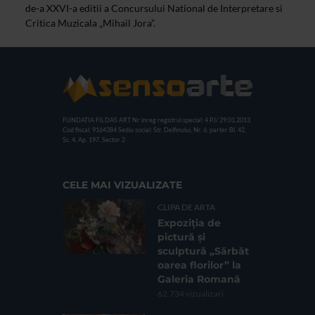
de-a XXVI-a editii a Concursului National de Interpretare si
Critica Muzicala „Mihail Jora”.
FUNDATIA FILDAS ART
Nr inreg registrul special: 4 PJ/ 29.01.2013
Cod fiscal: 9164384
Sediu social: Str. Delfinului, Nr. 6, parter Bl. 42,
Sc. 4, Ap. 197, Sector 2
CELE MAI VIZUALIZATE
CLIPA DE ARTA
Expoziția de
pictură și
sculptură „Sărbăt
oarea florilor” la
Galeria Romană
62.734 vizualizari