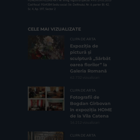
FUNDATIA FILDAS ART
Nr inreg registrul special: 4 PJ/ 29.01.2013
Cod fiscal: 9164384
Sediu social: Str. Delfinului, Nr. 6, parter Bl. 42,
Sc. 4, Ap. 197, Sector 2
CELE MAI VIZUALIZATE
CLIPA DE ARTA
Expoziția de
pictură și
sculptură „Sărbăt
oarea florilor” la
Galeria Romană
62.732 vizualizari
CLIPA DE ARTA
Fotografii de
Bogdan Gîrbovan
în expoziția HOME
de la Vila Catena
16.212 vizualizari
CLIPA DE ARTA