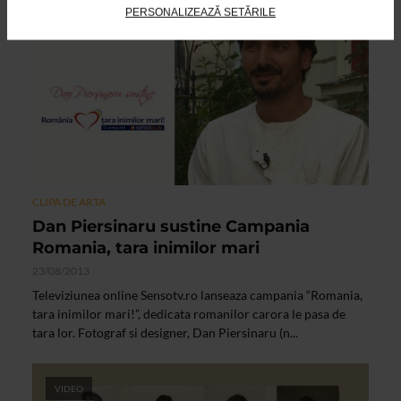
PERSONALIZEAZĂ SETĂRILE
VIDEO
CLIPA DE ARTA
Dan Piersinaru sustine Campania
Romania, tara inimilor mari
23/08/2013
Televiziunea online Sensotv.ro lanseaza campania “Romania,
tara inimilor mari!”, dedicata romanilor carora le pasa de
tara lor. Fotograf si designer, Dan Piersinaru (n...
VIDEO