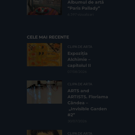
Albumul de artă
“Paris Pallady”
6.597 vizualizari
CELE MAI RECENTE
CLIPA DE ARTA
Expoziția
Alchimie –
capitolul II
07/08/2026
CLIPA DE ARTA
ARTS and
ARTISTS. Floriama
Cândea –
„Invisible Garden
#2”
30/07/2026
CLIPA DE ARTA