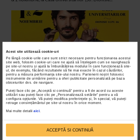
Acest site utilizează cookie-uri
Pe lângă cookie-urile care sunt strict necesare pentru funcționarea acestui
site web, folosim cookie-uri care ne ajută să înțelegem cum se navighează
pe site-ul nostru și ajută la îmbunătățirea modului în care funcționează site-
ul, de exemplu, făcând rezultatele să fie mai exacte în cazul căutărilor,
pentru a măsura performanța site-ului nostru. Partenerii noștri folosesc
instrumente de urmărire pentru a oferi publicitate personalizată pe baza
ALTE MATERIALE
obiceiurilor dvs. de navigare.
Autor 12 /Casa Universitarilor/ 1 & 2
Puteți face clic pe „Acceptă si continuă” pentru a fi de acord cu aceste
utilizări sau puteți face clic pe „Personalizează setările” pentru a vă
Noiembrie
configura opțiunile. Vă puteți modifica preferințele și, în special, vă puteți
retrage consimțământul pe site-ul nostru în orice moment.
22/10/2014
Mai multe detalii
aici
.
Conecteaza-te la bijuteria contemporana! In weekend-ul 1 si
2 noiembrie, la Casa Universitarilor din Bucuresti, vino la
targul Autor sa afli who's who in bijuteria...
ACCEPTĂ SI CONTINUĂ