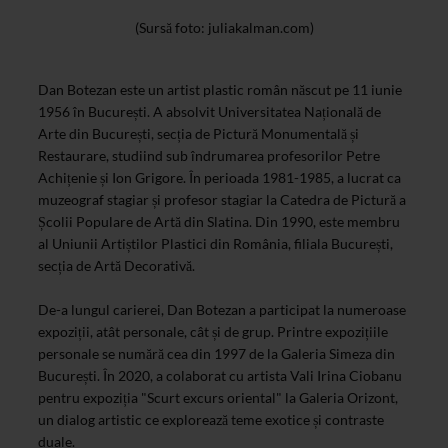
(Sursă foto: juliakalman.com)​
Dan Botezan este un artist plastic român născut pe 11 iunie
1956 în București. A absolvit Universitatea Națională de
Arte din București, secția de Pictură Monumentală și
Restaurare, studiind sub îndrumarea profesorilor Petre
Achițenie și Ion Grigore. În perioada 1981-1985, a lucrat ca
muzeograf stagiar și profesor stagiar la Catedra de Pictură a
Școlii Populare de Artă din Slatina. Din 1990, este membru
al Uniunii Artiștilor Plastici din România, filiala București,
secția de Artă Decorativă.
De-a lungul carierei, Dan Botezan a participat la numeroase
expoziții, atât personale, cât și de grup. Printre expozițiile
personale se numără cea din 1997 de la Galeria Simeza din
București. În 2020, a colaborat cu artista Vali Irina Ciobanu
pentru expoziția "Scurt excurs oriental" la Galeria Orizont,
un dialog artistic ce explorează teme exotice și contraste
duale.