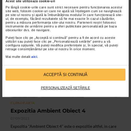
Acest site utilizează cookie-uri
16/12/2021
Pe lângă cookie-urile care sunt strict necesare pentru funcționarea acestui
site web, folosim cookie-uri care ne ajută să înțelegem cum se navighează
Artistii filialei de Arte Decorative Bucuresti a Uniunii
pe site-ul nostru și ajută la îmbunătățirea modului în care funcționează site-
ul, de exemplu, făcând rezultatele să fie mai exacte în cazul căutărilor,
Artistilor Plastici au fost provocati de curatorul Relu
pentru a măsura performanța site-ului nostru. Partenerii noștri folosesc
Bitulescu sa-si exprime ideile prin desen si culoare...
instrumente de urmărire pentru a oferi publicitate personalizată pe baza
obiceiurilor dvs. de navigare.
Puteți face clic pe „Acceptă si continuă” pentru a fi de acord cu aceste
utilizări sau puteți face clic pe „Personalizează setările” pentru a vă
VIDEO
configura opțiunile. Vă puteți modifica preferințele și, în special, vă puteți
retrage consimțământul pe site-ul nostru în orice moment.
Mai multe detalii
aici
.
ACCEPTĂ SI CONTINUĂ
PERSONALIZEAZĂ SETĂRILE
CLIPA DE ARTA
Expozitia Ambient Obiect 4
07/09/2021
Expozitia "Ambient Obiect 4" este o expozitie altfel, in care