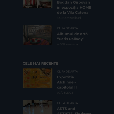
Bogdan Gîrbovan
în expoziția HOME
de la Vila Catena
16.215 vizualizari
CLIPA DE ARTA
Albumul de artă
“Paris Pallady”
6.600 vizualizari
CELE MAI RECENTE
CLIPA DE ARTA
Expoziția
Alchimie –
capitolul II
07/08/2026
CLIPA DE ARTA
ARTS and
ARTISTS. Floriama