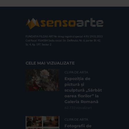
FUNDATIA FILDAS ART
Nr inreg registrul special: 4 PJ/ 29.01.2013
Cod fiscal: 9164384
Sediu social: Str. Delfinului, Nr. 6, parter Bl. 42,
Sc. 4, Ap. 197, Sector 2
CELE MAI VIZUALIZATE
CLIPA DE ARTA
Expoziția de
pictură și
sculptură „Sărbăt
oarea florilor” la
Galeria Romană
62.733 vizualizari
CLIPA DE ARTA
Fotografii de