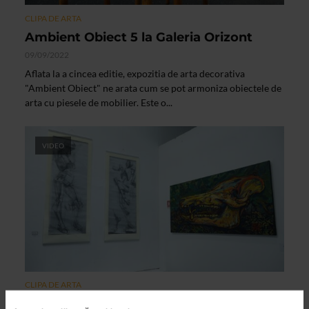
CLIPA DE ARTA
Ambient Obiect 5 la Galeria Orizont
09/09/2022
Aflata la a cincea editie, expozitia de arta decorativa
"Ambient Obiect" ne arata cum se pot armoniza obiectele de
arta cu piesele de mobilier. Este o...
VIDEO
CLIPA DE ARTA
Expozitia ALTFEL