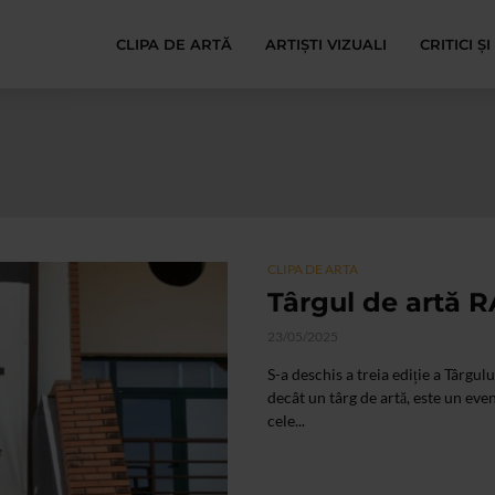
CLIPA DE ARTĂ
ARTIȘTI VIZUALI
CRITICI Ș
CLIPA DE ARTA
Târgul de artă R
23/05/2025
S-a deschis a treia ediție a Târg
decât un târg de artă, este un ev
cele...