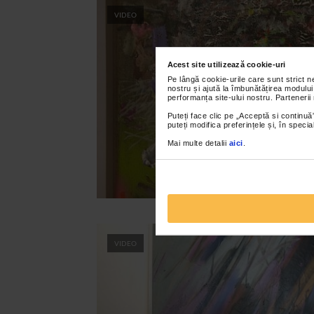
VIDEO
Acest site utilizează cookie-uri
Pe lângă cookie-urile care sunt strict 
nostru și ajută la îmbunătățirea modului
performanța site-ului nostru. Partenerii
Puteți face clic pe „Acceptă si continuă”
puteți modifica preferințele și, în spec
Mai multe detalii
aici
.
VIDEO