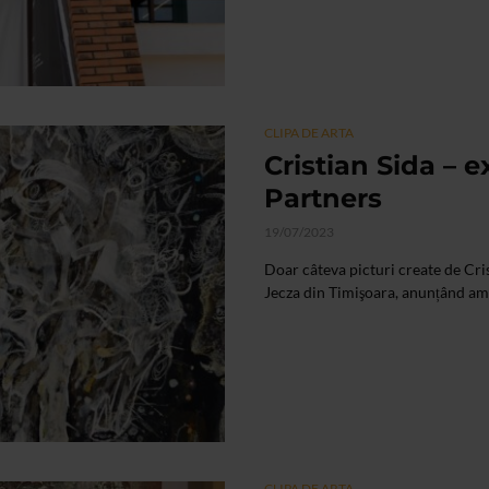
CLIPA DE ARTA
Cristian Sida – e
Partners
19/07/2023
Doar câteva picturi create de Cris
Jecza din Timişoara, anunțând ampl
CLIPA DE ARTA