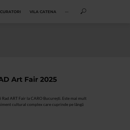
I CURATORI
VILA CATENA
···
AD Art Fair 2025
ului Rad ART Fair la CARO București. Este mai mult
eniment cultural complex care cuprinde pe lângă