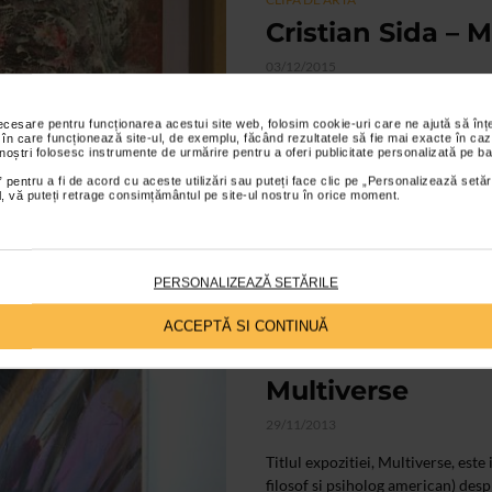
Cristian Sida – M
03/12/2015
In cadrul vernisajului expozitiei 
necesare pentru funcționarea acestui site web, folosim cookie-uri care ne ajută să î
Cristian Sida, volum aparut anul
 în care funcționează site-ul, de exemplu, făcând rezultatele să fie mai exacte în caz
pagini...
 noștri folosesc instrumente de urmărire pentru a oferi publicitate personalizată pe ba
 pentru a fi de acord cu aceste utilizări sau puteți face clic pe „Personalizează setăr
ial, vă puteți retrage consimțământul pe site-ul nostru în orice moment.
PERSONALIZEAZĂ SETĂRILE
ACCEPTĂ SI CONTINUĂ
CLIPA DE ARTA
Multiverse
29/11/2013
Titlul expozitiei, Multiverse, est
filosof si psiholog american) despr