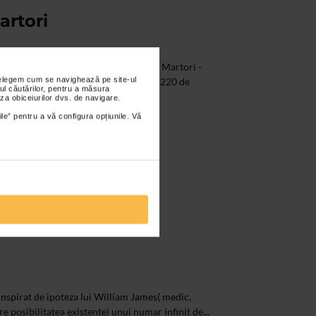
artori
Martori, a avut loc lansarea albumului Martori -
nțelegem cum se navighează pe site-ul
 acesta la editura Brumar. Albumul de 220 de
ul căutărilor, pentru a măsura
za obiceiurilor dvs. de navigare.
ile” pentru a vă configura opțiunile. Vă
e inspirat de ipoteza lui William James( medic,
e posibilitatea existentei unui numar infinit de...