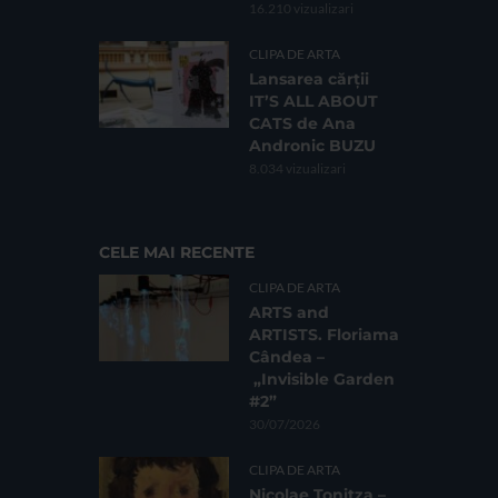
16.210 vizualizari
CLIPA DE ARTA
Lansarea cărții
IT’S ALL ABOUT
CATS de Ana
Andronic BUZU
8.034 vizualizari
CELE MAI RECENTE
CLIPA DE ARTA
ARTS and
ARTISTS. Floriama
Cândea –
„Invisible Garden
#2”
30/07/2026
CLIPA DE ARTA
Nicolae Tonitza –