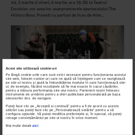
Joi, 5 martie si vineri, 6 martie, ora 18. 00, la Teatrul
Excelsior, vor avea loc avanpremierele spectacolului The
History Boys. Povesti cu parfum de liceu de Alan...
Acest site utilizează cookie-uri
Pe lângă cookie-urile care sunt strict necesare pentru funcționarea acestui
site web, folosim cookie-uri care ne ajută să înțelegem cum se navighează
pe site-ul nostru și ajută la îmbunătățirea modului în care funcționează site-
ul, de exemplu, făcând rezultatele să fie mai exacte în cazul căutărilor,
pentru a măsura performanța site-ului nostru. Partenerii noștri folosesc
instrumente de urmărire pentru a oferi publicitate personalizată pe baza
ALTE MATERIALE
obiceiurilor dvs. de navigare.
Seri de teatru la Excelsior
Puteți face clic pe „Acceptă si continuă” pentru a fi de acord cu aceste
utilizări sau puteți face clic pe „Personalizează setările” pentru a vă
25/11/2014
configura opțiunile. Vă puteți modifica preferințele și, în special, vă puteți
retrage consimțământul pe site-ul nostru în orice moment.
Teatrul Excelsior demareaza in aceasta saptamana
programul Seri de teatru la Excelsior, un program dedicat
Mai multe detalii
aici
.
adolescentilor. Categorie de public in general ignorata in...