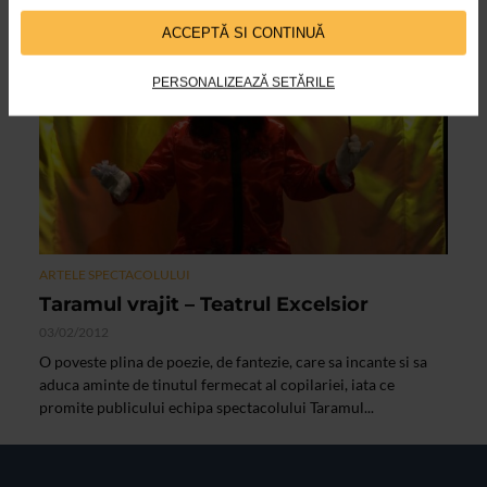
ACCEPTĂ SI CONTINUĂ
VIDEO
PERSONALIZEAZĂ SETĂRILE
ARTELE SPECTACOLULUI
Taramul vrajit – Teatrul Excelsior
03/02/2012
O poveste plina de poezie, de fantezie, care sa incante si sa
aduca aminte de tinutul fermecat al copilariei, iata ce
promite publicului echipa spectacolului Taramul...