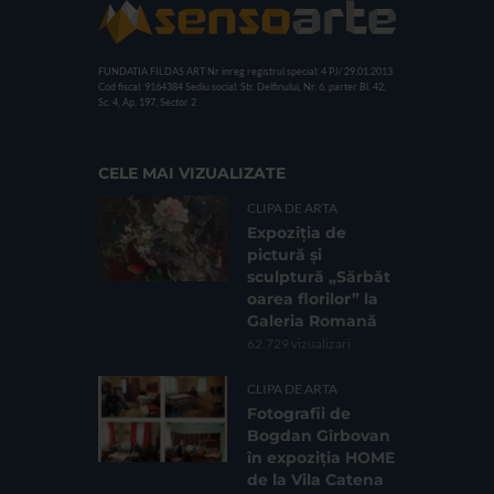
FUNDATIA FILDAS ART
Nr inreg registrul special: 4 PJ/ 29.01.2013
Cod fiscal: 9164384
Sediu social: Str. Delfinului, Nr. 6, parter Bl. 42,
Sc. 4, Ap. 197, Sector 2
CELE MAI VIZUALIZATE
CLIPA DE ARTA
Expoziția de
pictură și
sculptură „Sărbăt
oarea florilor” la
Galeria Romană
62.729 vizualizari
CLIPA DE ARTA
Fotografii de
Bogdan Gîrbovan
în expoziția HOME
de la Vila Catena