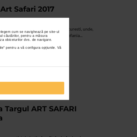
Art Safari 2017
 la Art Safari - Pavilionul de Arta Bucuresti, unde,
nțelegem cum se navighează pe site-ul
ria a promovat artistul vizual Ana Stefania...
ul căutărilor, pentru a măsura
za obiceiurilor dvs. de navigare.
ile” pentru a vă configura opțiunile. Vă
la Targul ART SAFARI
a