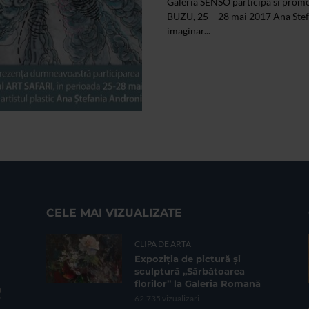
Galeria SENSO participa si promo
BUZU, 25 – 28 mai 2017 Ana Stefa
imaginar...
CELE MAI VIZUALIZATE
CLIPA DE ARTA
Expoziția de pictură și
sculptură „Sărbătoarea
florilor” la Galeria Romană
62.735 vizualizari