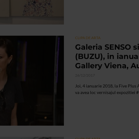
CLIPA DE ARTA
Galeria SENSO s
(BUZU), in ianuar
Gallery Viena, A
26/12/2017
Joi, 4 ianuarie 2018, la Five Plus
va avea loc vernisajul expozitiei #f
CLIPA DE ARTA