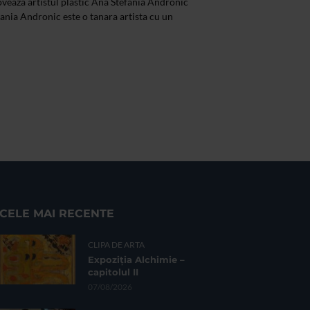
veaza artistul plastic Ana Stefania Andronic
nia Andronic este o tanara artista cu un
CELE MAI RECENTE
CLIPA DE ARTA
Expoziția Alchimie –
capitolul II
07/08/2026