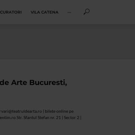
I CURATORI
VILA CATENA
···
de Arte Bucuresti,
rvari@teatruldearta.ro
| bilete online pe
tim.ro Str. Sfantul Stefan nr. 21 | Sector 2 |