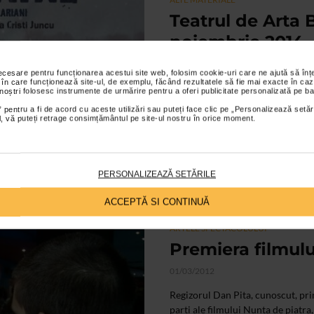
Teatrul de Arta B
noiembrie 2014,
„APROAPE MAINE
necesare pentru funcționarea acestui site web, folosim cookie-uri care ne ajută să î
 în care funcționează site-ul, de exemplu, făcând rezultatele să fie mai exacte în caz
19/11/2014
 noștri folosesc instrumente de urmărire pentru a oferi publicitate personalizată pe ba
In miezul unei nopti de iarna ingh
 pentru a fi de acord cu aceste utilizări sau puteți face clic pe „Personalizează setăr
ial, vă puteți retrage consimțământul pe site-ul nostru în orice moment.
aproape mitica, care „aproape ca”
asa...
PERSONALIZEAZĂ SETĂRILE
ACCEPTĂ SI CONTINUĂ
ARTELE SPECTACOLULUI
Premiera filmulu
01/03/2012
Regizorul Dan Pita, cunoscut, prin
parti ale filmului Nunta de piatra, 