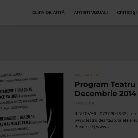
CLIPA DE ARTĂ
ARTIȘTI VIZUALI
CRITICI Ș
ALTE MATERIALE
Program Teatru 
Decembrie 2014
03/12/2014
REZERVARI: 0737.904.932 |
reze
www.teatruldearta.ro/bilete si even
Bucuresti | www...