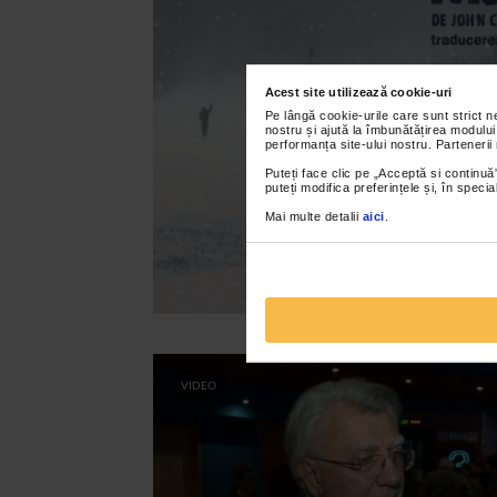
Acest site utilizează cookie-uri
Pe lângă cookie-urile care sunt strict 
nostru și ajută la îmbunătățirea modului
performanța site-ului nostru. Partenerii
Puteți face clic pe „Acceptă si continuă”
puteți modifica preferințele și, în spec
Mai multe detalii
aici
.
VIDEO