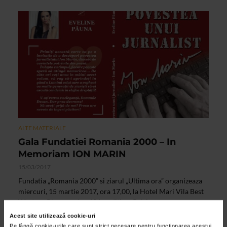
ALTE MATERIALE
Gala Fundatiei Romania 2000 – In
Memoriam ION MARIN
15/03/2017
Fundatia „Romania 2000” si ziarul „Ultima ora” organizeaza
miercuri, 15 martie 2017, ora 17,00, la Hotel Mari Vila Best
Western Plus, cea de-a XV-a editie a Galei...
Acest site utilizează cookie-uri
Pe lângă cookie-urile care sunt strict necesare pentru funcționarea acestui