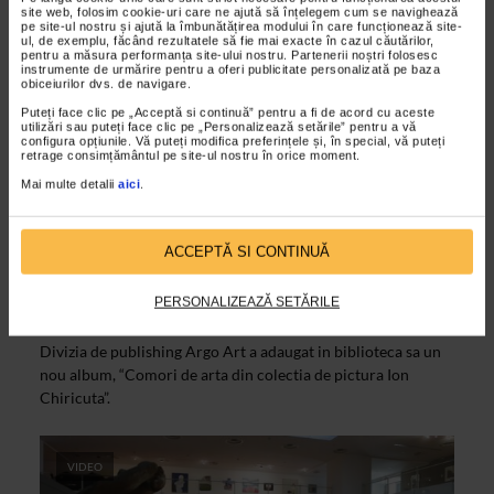
site web, folosim cookie-uri care ne ajută să înțelegem cum se navighează
pe site-ul nostru și ajută la îmbunătățirea modului în care funcționează site-
ul, de exemplu, făcând rezultatele să fie mai exacte în cazul căutărilor,
pentru a măsura performanța site-ului nostru. Partenerii noștri folosesc
instrumente de urmărire pentru a oferi publicitate personalizată pe baza
obiceiurilor dvs. de navigare.
Puteți face clic pe „Acceptă si continuă” pentru a fi de acord cu aceste
utilizări sau puteți face clic pe „Personalizează setările” pentru a vă
configura opțiunile. Vă puteți modifica preferințele și, în special, vă puteți
retrage consimțământul pe site-ul nostru în orice moment.
Mai multe detalii
aici
.
ALTE MATERIALE
ACCEPTĂ SI CONTINUĂ
Comori de arta din colectia de pictura
Ion Chiricuta
PERSONALIZEAZĂ SETĂRILE
04/05/2015
Divizia de publishing Argo Art a adaugat in biblioteca sa un
nou album, “Comori de arta din colectia de pictura Ion
Chiricuta”.
VIDEO