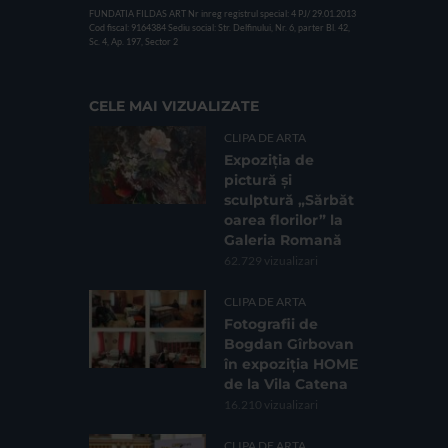
FUNDATIA FILDAS ART
Nr inreg registrul special: 4 PJ/ 29.01.2013
Cod fiscal: 9164384
Sediu social: Str. Delfinului, Nr. 6, parter Bl. 42,
Sc. 4, Ap. 197, Sector 2
CELE MAI VIZUALIZATE
CLIPA DE ARTA
Expoziția de
pictură și
sculptură „Sărbăt
oarea florilor” la
Galeria Romană
62.729 vizualizari
CLIPA DE ARTA
Fotografii de
Bogdan Gîrbovan
în expoziția HOME
de la Vila Catena
16.210 vizualizari
CLIPA DE ARTA