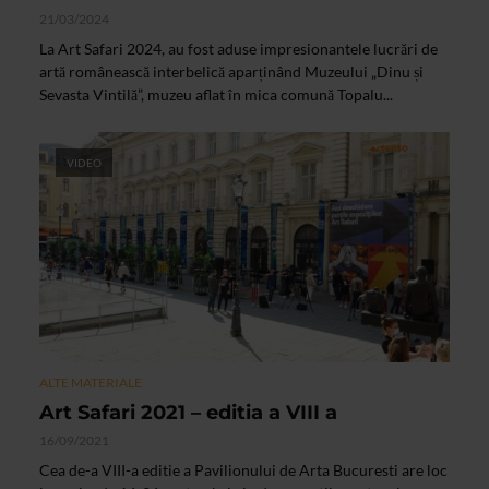
21/03/2024
La Art Safari 2024, au fost aduse impresionantele lucrări de
artă românească interbelică aparținând Muzeului „Dinu și
Sevasta Vintilă”, muzeu aflat în mica comună Topalu...
VIDEO
ALTE MATERIALE
Art Safari 2021 – editia a VIII a
16/09/2021
Cea de-a VIII-a editie a Pavilionului de Arta Bucuresti are loc