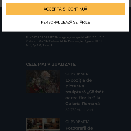
ACCEPTĂ SI CONTINUĂ
PERSONALIZEAZĂ SETĂRILE
FUNDATIA FILDAS ART
Nr inreg registrul special: 4 PJ/ 29.01.2013
Cod fiscal: 9164384
Sediu social: Str. Delfinului, Nr. 6, parter Bl. 42,
Sc. 4, Ap. 197, Sector 2
CELE MAI VIZUALIZATE
CLIPA DE ARTA
Expoziția de
pictură și
sculptură „Sărbăt
oarea florilor” la
Galeria Romană
62.735 vizualizari
CLIPA DE ARTA
Fotografii de