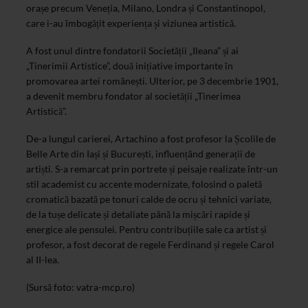
orașe precum Veneția, Milano, Londra și Constantinopol,
care i-au îmbogățit experiența și viziunea artistică.
A fost unul dintre fondatorii Societății „Ileana” și ai
„Tinerimii Artistice”, două inițiative importante în
promovarea artei românești. Ulterior, pe 3 decembrie 1901,
a devenit membru fondator al societății „Tinerimea
Artistică”.
De-a lungul carierei, Artachino a fost profesor la Școlile de
Belle Arte din Iași și București, influențând generații de
artiști. S-a remarcat prin portrete și peisaje realizate într-un
stil academist cu accente modernizate, folosind o paletă
cromatică bazată pe tonuri calde de ocru și tehnici variate,
de la tușe delicate și detaliate până la mișcări rapide și
energice ale pensulei. Pentru contribuțiile sale ca artist și
profesor, a fost decorat de regele Ferdinand și regele Carol
al II-lea.
(Sursă foto: vatra-mcp.ro)