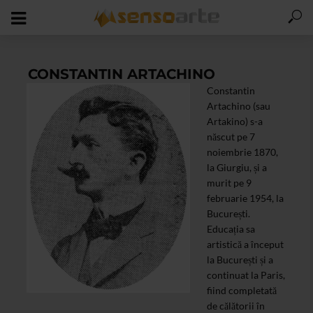
CONSTANTIN ARTACHINO
Constantin
Artachino (sau
Artakino) s-a
născut pe 7
noiembrie 1870,
la Giurgiu, și a
murit pe 9
februarie 1954, la
București.
Educația sa
artistică a început
la București și a
continuat la Paris,
fiind completată
de călătorii în