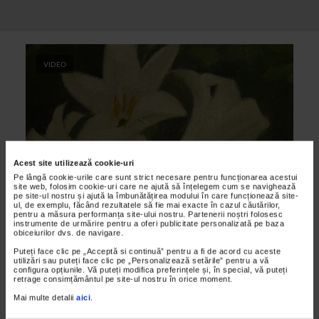
VIDEO
Acest site utilizează cookie-uri
Pe lângă cookie-urile care sunt strict necesare pentru funcționarea acestui
site web, folosim cookie-uri care ne ajută să înțelegem cum se navighează
pe site-ul nostru și ajută la îmbunătățirea modului în care funcționează site-
ul, de exemplu, făcând rezultatele să fie mai exacte în cazul căutărilor,
CLIPA DE ARTA
pentru a măsura performanța site-ului nostru. Partenerii noștri folosesc
instrumente de urmărire pentru a oferi publicitate personalizată pe baza
Constantin Artachino la Art Safari Love
obiceiurilor dvs. de navigare.
Edition
Puteți face clic pe „Acceptă si continuă” pentru a fi de acord cu aceste
utilizări sau puteți face clic pe „Personalizează setările” pentru a vă
24/08/2023
configura opțiunile. Vă puteți modifica preferințele și, în special, vă puteți
retrage consimțământul pe site-ul nostru în orice moment.
Expoziția dedicată pictorului Constantin Artachino, din
cadrul evenimentului Art Safari Love Edition 2023, prezintă
Mai multe detalii
aici
.
operele artistului într-o scenografie misterioasă...