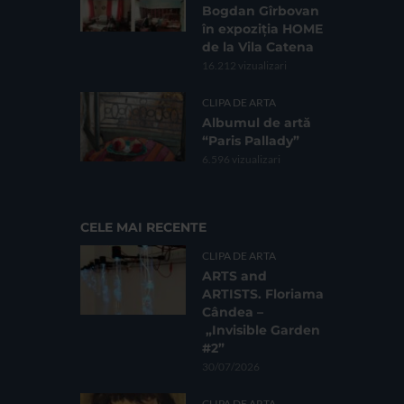
Bogdan Gîrbovan
în expoziția HOME
de la Vila Catena
16.212 vizualizari
CLIPA DE ARTA
Albumul de artă
“Paris Pallady”
6.596 vizualizari
CELE MAI RECENTE
CLIPA DE ARTA
ARTS and
ARTISTS. Floriama
Cândea –
„Invisible Garden
#2”
30/07/2026
CLIPA DE ARTA