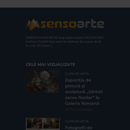
FUNDATIA FILDAS ART
Nr inreg registrul special: 4 PJ/ 29.01.2013
Cod fiscal: 9164384
Sediu social: Str. Delfinului, Nr. 6, parter Bl. 42,
Sc. 4, Ap. 197, Sector 2
CELE MAI VIZUALIZATE
CLIPA DE ARTA
Expoziția de
pictură și
sculptură „Sărbăt
oarea florilor” la
Galeria Romană
62.731 vizualizari
CLIPA DE ARTA
Fotografii de