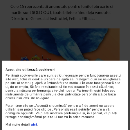
Cele 15 reprezentatii anunutate pentru lunile februarie si
martie sunt SOLD OUT, toate biletele fiind deja vandute!
Directorul General al Institutiei, Felicia Filip a...
Acest site utilizează cookie-uri
Pe lângă cookie-urile care sunt strict necesare pentru funcționarea acestui
site web, folosim cookie-uri care ne ajută să înțelegem cum se navighează
pe site-ul nostru și ajută la îmbunătățirea modului în care funcționează site-
ul, de exemplu, făcând rezultatele să fie mai exacte în cazul căutărilor,
pentru a măsura performanța site-ului nostru. Partenerii noștri folosesc
instrumente de urmărire pentru a oferi publicitate personalizată pe baza
ALTE MATERIALE
obiceiurilor dvs. de navigare.
Premiera la Opera Comica pentru Copii:
Puteți face clic pe „Acceptă si continuă” pentru a fi de acord cu aceste
Musicalul Peter Pan
utilizări sau puteți face clic pe „Personalizează setările” pentru a vă
configura opțiunile. Vă puteți modifica preferințele și, în special, vă puteți
retrage consimțământul pe site-ul nostru în orice moment.
02/02/2015
Mai multe detalii
aici
.
In aceasta iarna, Opera Comica pentru Copii le-a pregatit