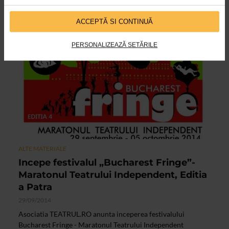
spectatorilor sai de toate varstele o intalnire speciala cu
personajele unei povesti nemuritoare: Peter Pan, de...
ACCEPTĂ SI CONTINUĂ
PERSONALIZEAZĂ SETĂRILE
ALTE MATERIALE
Incepe festivalul „Bucharest Fringe”-
Maratonul Teatrului Independent, Editia
a Patra
29/09/2014
Asociatia TEATRUL.RO anunta inceperea festivalului
Bucharest Fringe - Maratonul Teatrului Independent